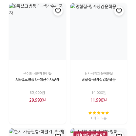
산수와 사군자 문양을
청자 상감과 운학문을
8폭실크병풍 대-색산수사군자
명함집-청자상감운학문
35,000원
14,000원
29,990원
11,990원
1 개의 리뷰
08월 06일 오늘만 할인