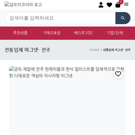
0
추천상품
키워드#샵
베스트100
기업/단체
전통입체 마그넷- 전주
전통입체 마그넷- 전주
HOME