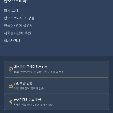
샵오브코리아
회사 소개
샵오브코리아의 장점
한국어/영어 설명서
사회봉사단체 후원
회사사명서
에스크로 구매안전서비스
Toss Payments · 현금성 결제 거래대금 보호
SSL 보안 인증
개인·결제정보 암호화 전송
공정거래위원회 인증
사업자정보 확인 210-13-37706