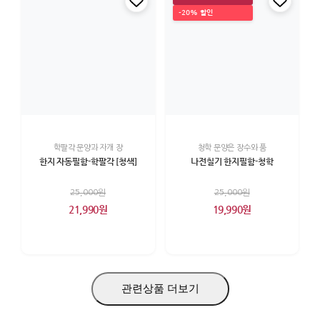
-20% 할인
학팔각 문양과 자개 장
청학 문양은 장수와 품
한지 자동필함-학팔각 [청색]
나전칠기 한지필함-청학
25,000원
25,000원
21,990원
19,990원
관련상품 더보기