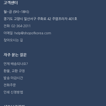
고객센터
월~금 (9시~18시)
경기도 고양시 일산서구 주화로 42 주엽프라자 401호
전화: 02-364-2011
이메일: help@shopofkorea.com
찾아오시는 길
자주 묻는 질문
언제 배송되나요?
환불, 교환 규정
발송 마감시간
전화주문
인쇄 신청방법