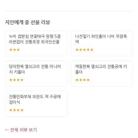
지인에게 줄 선물 리뷰
누비 컵받침 연꽃태극 원형 5종
나전칠기 와인홀더 나비 무광흑
리본없이 전통포장 외국인선물
색
한국기념
★★★
★★★★★
당의한복 열쇠고리 전통 미니어
색동한복 열쇠고리 전통공예 키
처 키홀더
홀더
★★★★
★★★★
전통민화부채 모란도 적 수공예
접이식
★★★★
← 전체 리뷰 보기