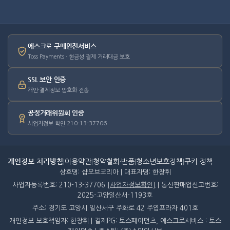
에스크로 구매안전서비스
Toss Payments · 현금성 결제 거래대금 보호
SSL 보안 인증
개인·결제정보 암호화 전송
공정거래위원회 인증
사업자정보 확인 210-13-37706
개인정보 처리방침
|
이용약관
|
청약철회·반품
|
청소년보호정책
|
쿠키 정책
상호명: 샵오브코리아 | 대표자명: 한창휘
사업자등록번호: 210-13-37706
[사업자정보확인]
| 통신판매업신고번호:
2025-고양일산서-1193호
주소: 경기도 고양시 일산서구 주화로 42 주엽프라자 401호
개인정보 보호책임자: 한창휘 | 결제PG: 토스페이먼츠, 에스크로서비스 : 토스