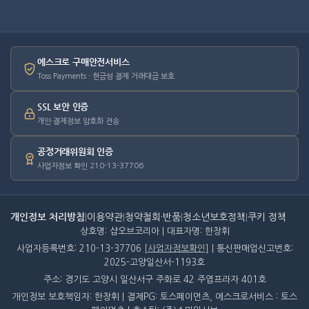
에스크로 구매안전서비스
Toss Payments · 현금성 결제 거래대금 보호
SSL 보안 인증
개인·결제정보 암호화 전송
공정거래위원회 인증
사업자정보 확인 210-13-37706
개인정보 처리방침
|
이용약관
|
청약철회·반품
|
청소년보호정책
|
쿠키 정책
상호명: 샵오브코리아 | 대표자명: 한창휘
사업자등록번호: 210-13-37706
[사업자정보확인]
| 통신판매업신고번호:
2025-고양일산서-1193호
주소: 경기도 고양시 일산서구 주화로 42 주엽프라자 401호
개인정보 보호책임자: 한창휘 | 결제PG: 토스페이먼츠, 에스크로서비스 : 토스