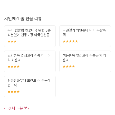
지인에게 줄 선물 리뷰
누비 컵받침 연꽃태극 원형 5종
나전칠기 와인홀더 나비 무광흑
리본없이 전통포장 외국인선물
색
한국기념
★★★
★★★★★
당의한복 열쇠고리 전통 미니어
색동한복 열쇠고리 전통공예 키
처 키홀더
홀더
★★★★
★★★★
전통민화부채 모란도 적 수공예
접이식
★★★★
← 전체 리뷰 보기