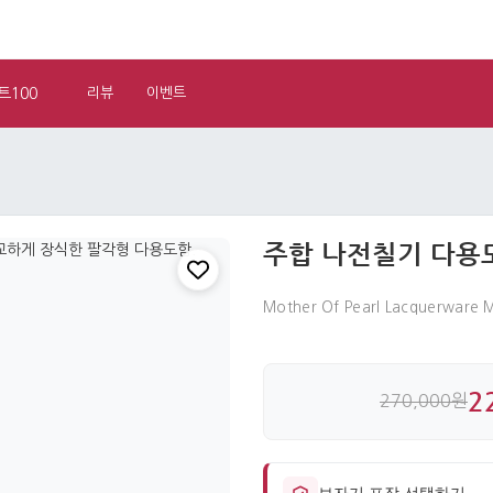
트100
리뷰
이벤트
주합 나전칠기 다용
Mother Of Pearl Lacquerware M
2
270,000원
보자기 포장 선택하기