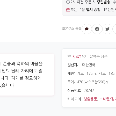
당일발송
2시 이전 주문 시
· 
엽서 증정
모든 주문
·
15만원
3,471
명이 살펴본 상품
께 존중과 축하의 마음을
원산지:
대한민국
기업의 답례 자리에도 잘
제원:
가로 : 17cm. 세로 : 18c
니다. 자개를 정교하게
무게:
470(박스포함590)g
있습니다.
상품번호:
28747
카테고리:
생활용품
,
보석함/경