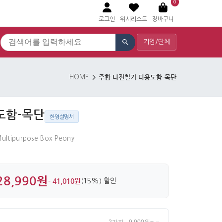
0
로그인
위시리스트
장바구니
기업/단체
주합 나전칠기 다용도함-목단
HOME
도함-목단
한영설명서
ultipurpose Box Peony
28,990원
- 41,010원
(15%) 할인