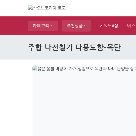
카테고리
추천상품
키워드#샵
베스
주합 나전칠기 다용도함-목단