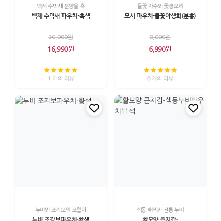
백제 수막새 문양을 흑
들꽃 자수와 꽃봉오리
백제 수막새 파우치-흑색
모시 파우치-들꽃야생화(분홍)
20,000원
8,000원
16,990원
6,990원
1 개의 리뷰
6 개의 리뷰
누비와 조각보의 조합이
색동 배색과 전통 누비
누비 조각보파우치-황색
활모양 큰지갑-