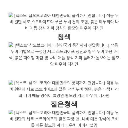
청색
짙은청색