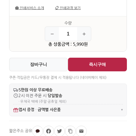
🖨️
인쇄서비스 소개
📋
인쇄과정 보기
녹색 (5,990원)
짙은녹색 (5,990원)
청색 (5,990원)
짙은청색 (5,990원)
옥색 (5,990원)
보라색 (5,990원)
총 상품금액 : 5,990원
흑색 (5,990원)
장바구니
즉시구매
쿠폰·적립금은 카드/무통장 결제 시 적용됩니다 (네이버페이 제외)
5만원 이상 무료배송
당일발송
2시 이전 주문 시
· 우체국 택배 (주말·공휴일 제외)
엽서 증정
금액별 사은품
·
▾