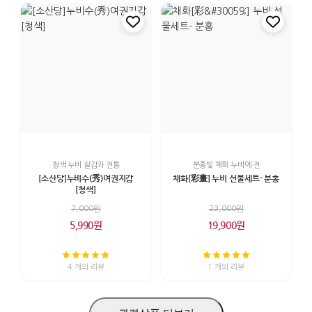
청색 누비 질감과 전통
분홍빛 채화 누비에 전
[소산당]누비수(秀)여권지갑
채화[彩畫] 누비 선물세트- 분홍
[청색]
7,000원
23,000원
5,990원
19,900원
4 개의 리뷰
1 개의 리뷰