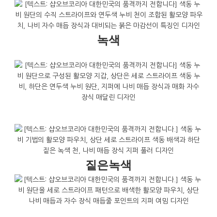
녹색
짙은녹색