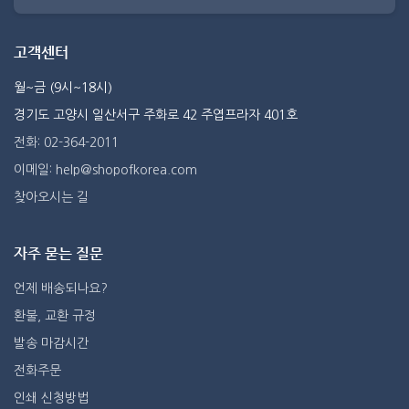
고객센터
월~금 (9시~18시)
경기도 고양시 일산서구 주화로 42 주엽프라자 401호
전화: 02-364-2011
이메일: help@shopofkorea.com
찾아오시는 길
자주 묻는 질문
언제 배송되나요?
환불, 교환 규정
발송 마감시간
전화주문
인쇄 신청방법