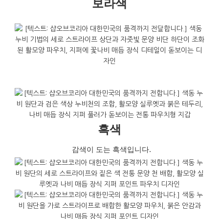
보라색
흑색
감색이 도는 흑색입니다.