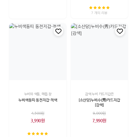
7 개의 리뷰
누비와 색동, 매듭 장
감색 누비 카드지갑은
누비색동띠 동전지갑-적색
[소산당]누비수(秀)카드지갑
[감색]
4,500원
9,000원
3,990원
7,990원