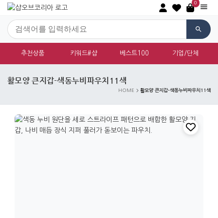
0
추천상품
키워드#샵
베스트100
기업/단체
활모양 큰지갑-색동누비파우치11색
활모양 큰지갑-색동누비파우치11색
HOME