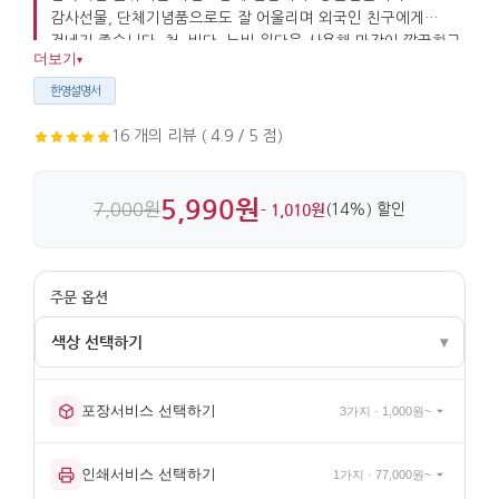
감사선물, 단체기념품으로도 잘 어울리며 외국인 친구에게
건네기 좋습니다. 천, 비단, 누비 원단을 사용해 마감이 깔끔하고
더보기
▾
실사용에도 편리합니다.
한영설명서
16 개의 리뷰 ( 4.9 / 5 점)
5,990원
7,000원
- 1,010원
(14%) 할인
색상 선택하기
▾
포장서비스 선택하기
3가지 · 1,000원~
빨강색 (5,990원)
분홍색 (5,990원)
인쇄서비스 선택하기
1가지 · 77,000원~
밝은분홍색 (5,990원)
노란색 (5,990원)