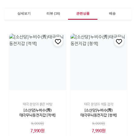
상세보기
리뷰 (16)
관련상품
배송
태극 문양과 붉은 바탕
태극 문양과 색동 감각
[소산당]누비수(秀)
[소산당]누비수(秀)
태극무늬동전지갑 [적색]
태극무늬동전지갑 [청색]
9,000원
9,000원
7,990원
7,990원