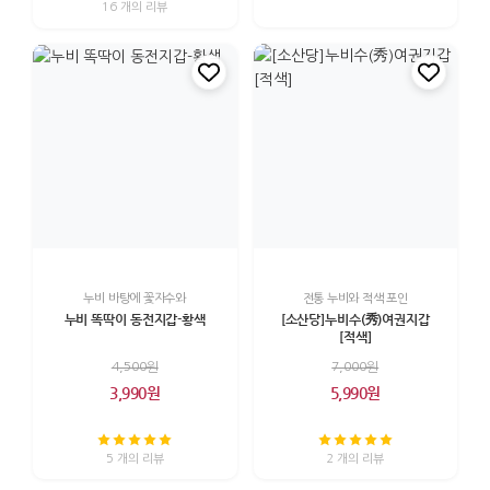
16 개의 리뷰
누비 바탕에 꽃자수와
전통 누비와 적색 포인
누비 똑딱이 동전지갑-황색
[소산당]누비수(秀)여권지갑
[적색]
4,500원
7,000원
3,990원
5,990원
5 개의 리뷰
2 개의 리뷰