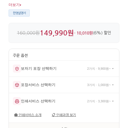
실사용을 함께 고려한 구성이 인상적입니다. 옻칠과 융 마감이
더보기
▾
더해져 표면감도 깔끔합니다.
한영설명서
149,990원
160,000원
- 10,010원
(6%) 할인
보자기 포장 선택하기
2가지 · 9,900원~
포장서비스 선택하기
3가지 · 1,000원~
인쇄서비스 선택하기
2가지 · 3,300원~
🖨️
인쇄서비스 소개
📋
인쇄과정 보기