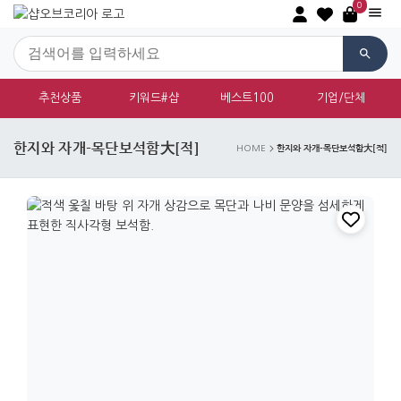
0
추천상품
키워드#샵
베스트100
기업/단체
한지와 자개-목단보석함大[적]
한지와 자개-목단보석함大[적]
HOME