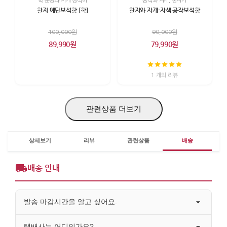
학 문양과 자개 장식이
공작과 자개, 한지가
한지 예단보석함 [학]
한지와 자개-자색 공작보석함
100,000원
90,000원
89,990원
79,990원
1 개의 리뷰
관련상품 더보기
상세보기
리뷰
관련상품
배송
배송 안내
발송 마감시간을 알고 싶어요.
택배사는 어디인가요?