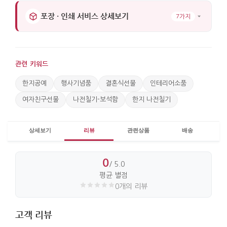
포장 · 인쇄 서비스 상세보기
7가지
관련 키워드
한지공예
행사기념품
결혼식선물
인테리어소품
여자친구선물
나전칠기-보석함
한지 나전칠기
상세보기
리뷰
관련상품
배송
0
/ 5.0
평균 별점
0개의 리뷰
고객 리뷰