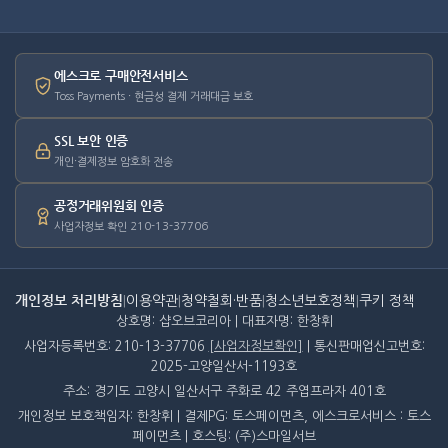
에스크로 구매안전서비스
Toss Payments · 현금성 결제 거래대금 보호
SSL 보안 인증
개인·결제정보 암호화 전송
공정거래위원회 인증
사업자정보 확인 210-13-37706
개인정보 처리방침
|
이용약관
|
청약철회·반품
|
청소년보호정책
|
쿠키 정책
상호명: 샵오브코리아 | 대표자명: 한창휘
사업자등록번호: 210-13-37706
[사업자정보확인]
| 통신판매업신고번호:
2025-고양일산서-1193호
주소: 경기도 고양시 일산서구 주화로 42 주엽프라자 401호
개인정보 보호책임자: 한창휘 | 결제PG: 토스페이먼츠, 에스크로서비스 : 토스
페이먼츠 | 호스팅: (주)스마일서브