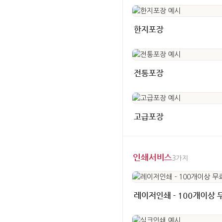
한지포장
전통포장
고급포장
인쇄서비스
3가지
레이저인쇄 - 100개이상 