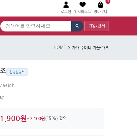
0
로그인
위시리스트
장바구니
기업/단체
자개 주머니 거울-매조
HOME
매조
한영설명서
 Maejoh
 점)
1,900원
- 2,100원
(15%) 할인