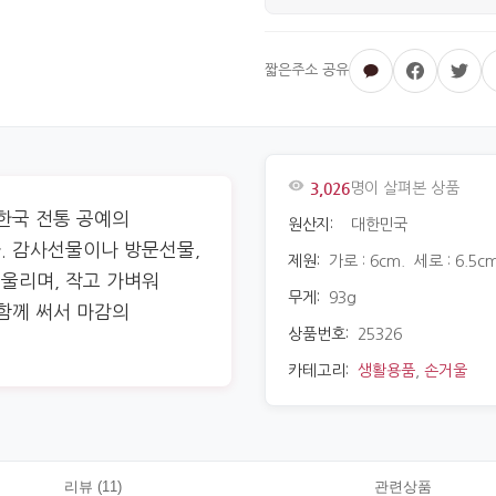
3,026
명이 살펴본 상품
한국 전통 공예의
원산지:
대한민국
. 감사선물이나 방문선물,
제원:
가로 : 6cm. 세로 : 6.5cm
울리며, 작고 가벼워
무게:
93g
함께 써서 마감의
상품번호:
25326
카테고리:
생활용품
,
손거울
리뷰 (11)
관련상품