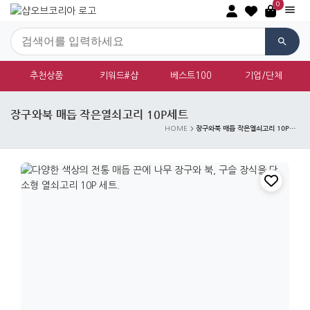
0
추천상품
키워드#샵
베스트100
기업/단체
장구와북 매듭 작은열쇠고리 10P세트
장구와북 매듭 작은열쇠고리 10P세트
HOME