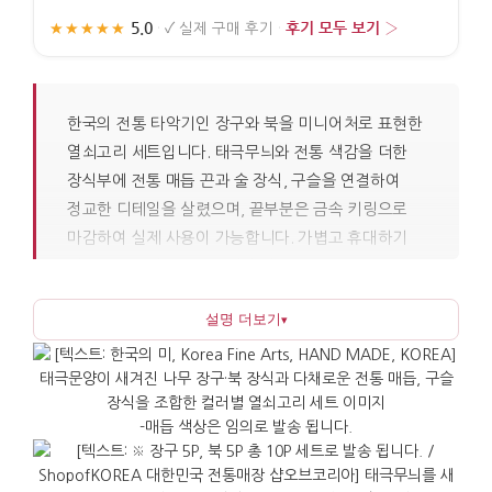
5.0
후기 모두 보기 ›
★★★★★
·
✓
실제 구매 후기
·
한국의 전통 타악기인 장구와 북을 미니어처로 표현한
열쇠고리 세트입니다. 태극무늬와 전통 색감을 더한
장식부에 전통 매듭 끈과 술 장식, 구슬을 연결하여
정교한 디테일을 살렸으며, 끝부분은 금속 키링으로
마감하여 실제 사용이 가능합니다. 가볍고 휴대하기
편한 소품이면서도 한국적인 인상이 분명하게
드러나는 것이 특징입니다. 10개가 한 세트로
설명 더보기
▾
구성되어 있어 단체로 나누어 드리기에 적합하며, 선물
준비 시간을 크게 줄일 수 있습니다.
장구와 북은 농악과 풍물 등 여러 전통 연희에서
리듬을 이끄는 악기로, 함께 어울려 소리를 만드는
-매듭 색상은 임의로 발송 됩니다.
악기라는 점에서 '함께함'과 '에너지'의 의미를 담고
있습니다. 태극 문양은 음과 양의 조화를 나타내는