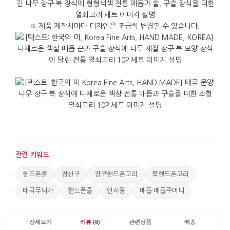
상징으로 널리 알려져 있어, 한국을 처음 접하는
사람도 한눈에 한국 기념품임을 알아볼 수 있습니다.
※ 제품 제작시마다 디자인은 조금씩 변경될 수 있습니다.
매듭 장식은 실을 엮어 뜻을 담는 한국 전통 공예에서
이어진 요소로, 작은 소품 속에 한국적인 장식 감각을
담아냅니다.
교환학생 환영 행사, 세미나 웰컴 기프트, 해외 방문
일정의 답례 등 여러 명에게 고르게 전해야 하는
상황에서 특히 유용합니다. 열쇠에 달아 바로
사용하거나 가방 지퍼와 손잡이에 걸어 표시처럼
활용할 수 있으며, 책상 옆에 걸어두면 작은
장식품으로도 손색이 없습니다. 과자나 엽서와 달리
관련 키워드
열쇠고리는 일상에서 오래 사용되기 때문에 선물의
핸드폰줄
장신구
장구핸드폰고리
북핸드폰고리
의미가 오랫동안 기억될 수 있습니다.
태극무늬가
핸드폰줄
인사동
매듭·매듭주머니
상세보기
리뷰 (8)
관련상품
배송