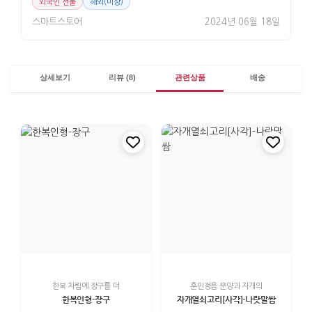
외국인 선물
해외(미상)
스마트스토어
2024년 06월 18일
상세보기
리뷰 (8)
관련상품
배송
한복 차림에 장구를 더
훈민정음 문양과 자개의
한복인형-장구
자개열쇠고리[사각]-나랏말쌈