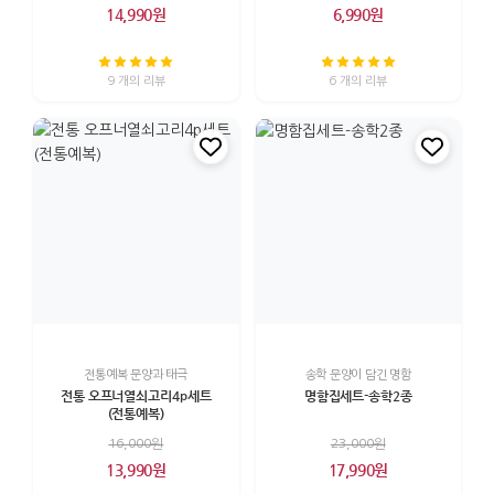
14,990원
6,990원
9 개의 리뷰
6 개의 리뷰
전통예복 문양과 태극
송학 문양이 담긴 명함
전통 오프너열쇠고리4p세트
명함집세트-송학2종
(전통예복)
16,000원
23,000원
13,990원
17,990원