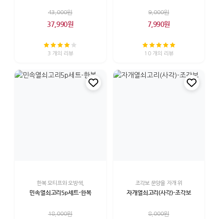
43,000원
9,000원
37,990원
7,990원
3 개의 리뷰
10 개의 리뷰
한복 모티프와 오방색,
조각보 문양을 자개 위
민속열쇠고리5p세트-한복
자개열쇠고리(사각)-조각보
18,000원
8,000원