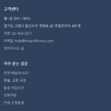
고객센터
월~금 (9시~18시)
경기도 고양시 일산서구 주화로 42 주엽프라자 401호
전화: 02-364-2011
이메일: help@shopofkorea.com
찾아오시는 길
자주 묻는 질문
언제 배송되나요?
환불, 교환 규정
발송 마감시간
전화주문
인쇄 신청방법