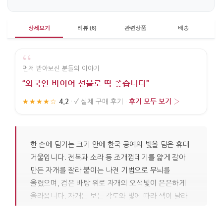
상세보기
리뷰 (6)
관련상품
배송
“
먼저 받아보신 분들의 이야기
“외국인 바이어 선물로 딱 좋습니다”
4.2
후기 모두 보기 ›
★★★★☆
·
✓
실제 구매 후기
·
한 손에 담기는 크기 안에 한국 공예의 빛을 담은 휴대
거울입니다. 전복과 소라 등 조개껍데기를 얇게 갈아
만든 자개를 잘라 붙이는 나전 기법으로 무늬를
올렸으며, 검은 바탕 위로 자개의 오색빛이 은은하게
올라옵니다. 자개는 보는 각도와 빛에 따라 색이 달라
보이는 특성이 있어, 같은 문양이라도 조명 아래에서
느낌이 조금씩 변합니다. 깊은 흑색 옻칠 바탕은