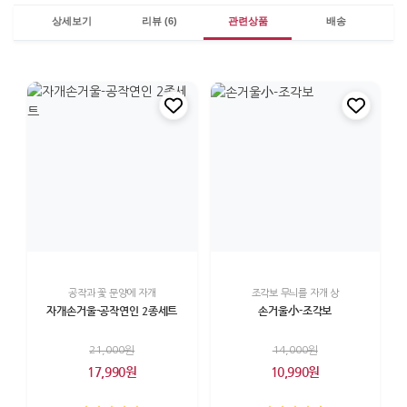
상세보기
리뷰 (6)
관련상품
배송
공작과 꽃 문양에 자개
조각보 무늬를 자개 상
자개손거울-공작연인 2종세트
손거울小-조각보
21,000원
14,000원
17,990원
10,990원