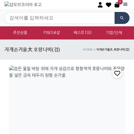
0
추천상품
키워드#샵
베스트100
기업/단체
자개손거울大 호랑나비(검)
자개손거울大 호랑나비(검)
HOME