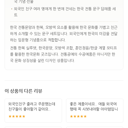
국 기념 선물
•
외국인 친구 여러 명에게 한 번에 건네는 한국 전통 문구 답례품 세
트
한국 전통문양과 한복, 오방색 요소를 활용해 한국 문화를 가볍고 친근
하게 소개할 수 있는 문구 세트입니다. 외국인에게 한국의 미감을 전달
하는 입문형 기념품으로 적합합니다.
전통 한복 실루엣, 한국문양, 오방색 조합, 훈민정음/한글 계열 모티프
를 활용한 한국문화 굿즈입니다. 전통공예의 수공예품은 아니지만 한
국 문화 상징성을 살린 디자인 상품입니다.
이 상품의 다른 리뷰
외국인친구 줄려고 주문했는데
좋은 제품이네요.. 애들 외국여
친구들이 좋아할거 같아요..
행때 꼭 사보내야할 아이템입니
다. 잘 썻습
★★★★★
★★★★★