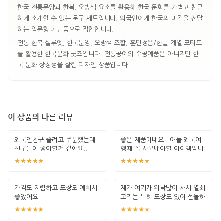
한국 전통문양과 한복, 오방색 요소를 활용해 한국 문화를 가볍고 친근
하게 소개할 수 있는 문구 세트입니다. 외국인에게 한국의 미감을 전달
하는 입문형 기념품으로 적합합니다.
전통 한복 실루엣, 한국문양, 오방색 조합, 훈민정음/한글 계열 모티프
를 활용한 한국문화 굿즈입니다. 전통공예의 수공예품은 아니지만 한
국 문화 상징성을 살린 디자인 상품입니다.
이 상품의 다른 리뷰
외국인친구 줄려고 주문했는데
좋은 제품이네요.. 애들 외국여
친구들이 좋아할거 같아요..
행때 꼭 사보내야할 아이템입니
다. 잘 썻습
★★★★★
★★★★★
가격도 저렴하고 포장도 예뻐서
제가 여기가 워낙많이 사서 열쇠
좋았어요
고리는 특히 포장도 있어 선물하
기 좋고 퀄
★★★★★
★★★★★