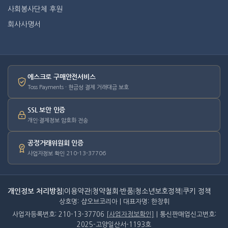
사회봉사단체 후원
회사사명서
에스크로 구매안전서비스
Toss Payments · 현금성 결제 거래대금 보호
SSL 보안 인증
개인·결제정보 암호화 전송
공정거래위원회 인증
사업자정보 확인 210-13-37706
개인정보 처리방침
|
이용약관
|
청약철회·반품
|
청소년보호정책
|
쿠키 정책
상호명: 샵오브코리아 | 대표자명: 한창휘
사업자등록번호: 210-13-37706
[사업자정보확인]
| 통신판매업신고번호:
2025-고양일산서-1193호