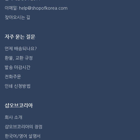
이메일: help@shopofkorea.com
찾아오시는 길
자주 묻는 질문
언제 배송되나요?
환불, 교환 규정
발송 마감시간
전화주문
인쇄 신청방법
샵오브코리아
회사 소개
샵오브코리아의 장점
한국어/영어 설명서