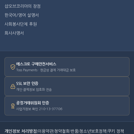
샵오브코리아의 장점
한국어/영어 설명서
사회봉사단체 후원
회사사명서
에스크로 구매안전서비스
Toss Payments · 현금성 결제 거래대금 보호
SSL 보안 인증
개인·결제정보 암호화 전송
공정거래위원회 인증
사업자정보 확인 210-13-37706
개인정보 처리방침
|
이용약관
|
청약철회·반품
|
청소년보호정책
|
쿠키 정책