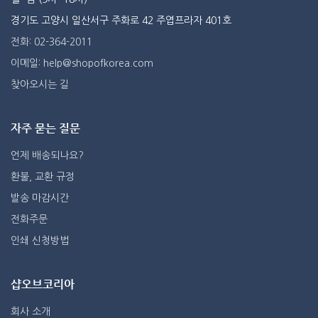
경기도 고양시 일산서구 주화로 42 주엽프라자 401호
전화: 02-364-2011
이메일: help@shopofkorea.com
찾아오시는 길
자주 묻는 질문
언제 배송되나요?
환불, 교환 규정
발송 마감시간
전화주문
인쇄 신청방법
샵오브코리아
회사 소개