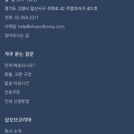
경기도 고양시 일산서구 주화로 42 주엽프라자 401호
전화: 02-364-2011
이메일: help@shopofkorea.com
찾아오시는 길
자주 묻는 질문
언제 배송되나요?
환불, 교환 규정
발송 마감시간
전화주문
인쇄 신청방법
샵오브코리아
회사 소개