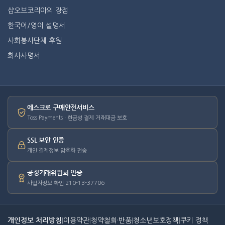
샵오브코리아의 장점
한국어/영어 설명서
사회봉사단체 후원
회사사명서
에스크로 구매안전서비스
Toss Payments · 현금성 결제 거래대금 보호
SSL 보안 인증
개인·결제정보 암호화 전송
공정거래위원회 인증
사업자정보 확인 210-13-37706
개인정보 처리방침
|
이용약관
|
청약철회·반품
|
청소년보호정책
|
쿠키 정책