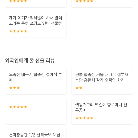
★★★★★
★★★★★
제가 여기가 워낙많이 사서 열쇠
고리는 특히 포장도 있어 선물하
기 좋고 퀄
★★★★★
외국인에게 줄 선물 리뷰
오죽선 태극기 합죽선 접이식 부
전통 합죽선 겨울 대나무 접부채
채
소단 홍현희 작가 수작업 한지
그림 고급
★★★
★★
색동저고리 벽걸이 향주머니 전
★★★★★
통공예
★★★★★
천마총금관 1/2 신라국보 재현