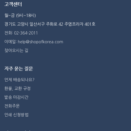
고객센터
월~금 (9시~18시)
경기도 고양시 일산서구 주화로 42 주엽프라자 401호
전화: 02-364-2011
이메일: help@shopofkorea.com
찾아오시는 길
자주 묻는 질문
언제 배송되나요?
환불, 교환 규정
발송 마감시간
전화주문
인쇄 신청방법