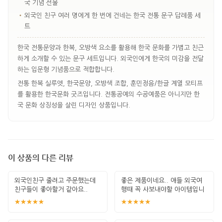
국 기념 선물
•
외국인 친구 여러 명에게 한 번에 건네는 한국 전통 문구 답례품 세
트
한국 전통문양과 한복, 오방색 요소를 활용해 한국 문화를 가볍고 친근
하게 소개할 수 있는 문구 세트입니다. 외국인에게 한국의 미감을 전달
하는 입문형 기념품으로 적합합니다.
전통 한복 실루엣, 한국문양, 오방색 조합, 훈민정음/한글 계열 모티프
를 활용한 한국문화 굿즈입니다. 전통공예의 수공예품은 아니지만 한
국 문화 상징성을 살린 디자인 상품입니다.
이 상품의 다른 리뷰
외국인친구 줄려고 주문했는데
좋은 제품이네요.. 애들 외국여
친구들이 좋아할거 같아요..
행때 꼭 사보내야할 아이템입니
다. 잘 썻습
★★★★★
★★★★★