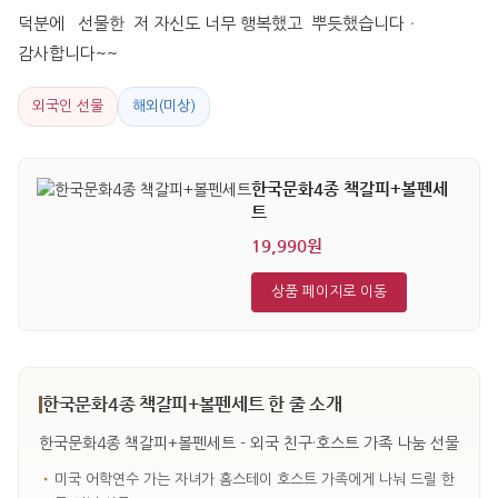
덕분에   선물한  저 자신도 너무 행복했고  뿌듯했습니다ㆍ  
감사합니다~~
외국인 선물
해외(미상)
한국문화4종 책갈피+볼펜세
트
19,990원
상품 페이지로 이동
한국문화4종 책갈피+볼펜세트 한 줄 소개
한국문화4종 책갈피+볼펜세트 - 외국 친구·호스트 가족 나눔 선물
•
미국 어학연수 가는 자녀가 홈스테이 호스트 가족에게 나눠 드릴 한