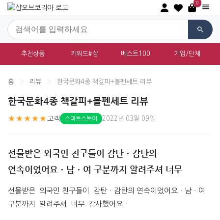
0
추천상품
키워드#샵
베스트100
기업/단체
홈
›
리뷰
›
한국문화4종 책갈피+볼펜세트 리뷰
한국문화4종 책갈피+볼펜세트 리뷰
★★★★★
고객
2022년 03월 09일
스마트스토어
선물받은 외국인 친구들이 감탄ㆍ감탄의
연속이었어요ㆍ남ㆍ여 구분까지 알려주셔 너무
선물받은  외국인 친구들이  감탄ㆍ감탄의 연속이었어요ㆍ남ㆍ여  
구분까지  알려주셔  너무  감사했어요ㆍ