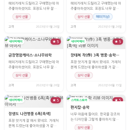
해외거래처 드릴라고 구매했는데 아
해외거래처 드릴라고 구매했는데 아
주좋아하셨어요. 포장도 너무 잘해
주좋아하셨어요. 포장도 너무 잘해
주시고 이쁘고 좋아요!
주시고 이쁘고 좋아요!
상사 선물
상사 선물
해외(미상)
고객
2023년 01월 26일
고객
2023년 01월 26일
네이버페이
★ 5
네이버페이
★ 5
금장명함케이스-소나무와학
장태복 작(作) 3폭 병풍-송학도[흑색]
해외거래처 드릴라고 구매했는데 아
포장 멋지게 잘 해서 왔네요. 거래처
주좋아하셨어요. 포장도 너무 잘해
분께 드렸는데 좋아하셨을 거 같습
주시고 이쁘고 좋아요!
니다.
상사 선물
상사 선물
고객
2023년 01월 26일
고객
2022년 06월 15일
네이버페이
★ 5
스마트스토어
★ 5
편지칼-송학
장생도 나전병풍 6폭[흑색]
너무 마음에 들어요. 한국을 강조하
는 디자인을 그렇게 좋아하지 않는
포장 멋지게 잘 해서 왔네요. 거래처
데 얘는 한 눈에 반했어
분께 드렸는데 좋아하셨을 거 같습
상사 선물