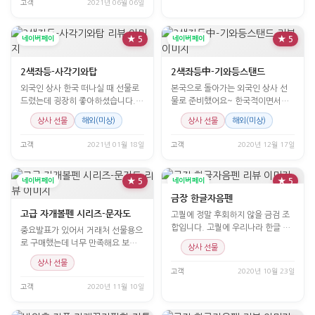
고객
2021년 06월 06일
네이버페이
★ 5
네이버페이
★ 5
2색좌등-사각기와탑
2색좌등中-기와등스탠드
외국인 상사 한국 떠나실 때 선물로
본국으로 돌아가는 외국인 상사 선
드렸는데 굉장히 좋아하셨습니다.
물로 준비했어요~ 한국적이면서도
감사합니다!
사용도 있고 좀 크기가 있는 선물로
상사 선물
해외(미상)
상사 선물
해외(미상)
고...
고객
2021년 01월 18일
고객
2020년 12월 17일
네이버페이
★ 5
네이버페이
★ 5
금장 한글자음펜
고급 자개볼펜 시리즈-문자도
고퀄에 정말 후회하지 않을 금검 조
합입니다. 고퀄에 우리나라 한글 자
중요발표가 있어서 거래처 선물용으
음까지 박혀있어 정말 잘 고른것 같
로 구매했는데 너무 만족해요 보내
상사 선물
아...
주신 사은품도 잘 쓰겠습니다.
상사 선물
고객
2020년 10월 23일
고객
2020년 11월 10일