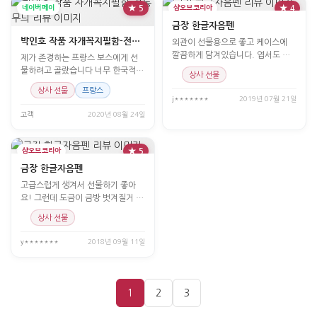
네이버페이
★ 5
샵오브코리아
★ 4
금장 한글자음펜
박인호 작품 자개꼭지필함-전통무늬
외관이 선물용으로 좋고 케이스에
깔끔하게 담겨있습니다. 엽서도 선
제가 존경하는 프랑스 보스에게 선
물로 주시고 한글과 훈민정
물하려고 골랐습니다 너무 한국적이
상사 선물
고 고급스러워 그 분도 좋아하시리
상사 선물
프랑스
라 생각합니다
j*******
2019년 07월 21일
고객
2020년 08월 24일
샵오브코리아
★ 5
금장 한글자음펜
고급스럽게 생겨서 선물하기 좋아
요! 그런데 도금이 금방 벗겨질거 같
아서 은장이 더 좋을 것
상사 선물
y*******
2018년 09월 11일
1
2
3