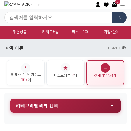
0
추천상품
키워드#샵
베스트100
기업/단체
고객 리뷰
HOME
리뷰
리뷰/상품 AI 가이드
3
53
전체리뷰
개
베스트리뷰
개
107
개
카테고리별 리뷰 선택