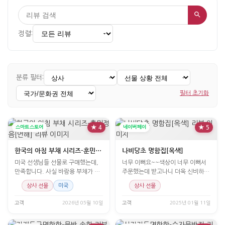
정렬:
분류 필터:
필터 초기화
스마트스토어
★ 4
네이버페이
★ 5
한국의 아침 부채 시리즈-훈민정음[언해]
나비당초 명함집[옥색]
미국 선생님들 선물로 구매했는데,
너무 이뻐요~~색상이 너무 이뻐서
만족합니다. 사실 바람용 부채가 아
주문했는데 받고나니 더욱 신비하고
니라 선물용이라 사용후
빛나요!
상사 선물
미국
상사 선물
고객
2026년 05월 10일
고객
2025년 01월 11일