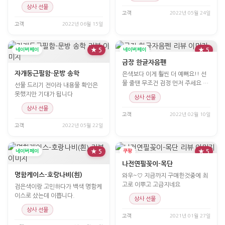
니다.
상사 선물
고객
2022년 05월 24일
고객
2022년 06월 15일
네이버페이
★ 5
네이버페이
★ 5
금장 한글자음펜
자개둥근필함-문방 송학
은색보다 이게 훨씬 더 예뻐요!! 선
물 줄땐 무조건 검정 먼저 주세요 ㅎ
선물 드리기 전이라 내용물 확인은
ㅎ
못했지만 기대가 됩니다
상사 선물
상사 선물
고객
2022년 02월 10일
고객
2022년 05월 22일
네이버페이
★ 5
쿠팡
★ 5
나전연필꽂이-목단
명함케이스-호랑나비(흰)
와우~♡ 지금까지 구매한것중에 최
고로 이뿌고 고급지네요
검은색이랑 고민하다가 백색 명함케
이스로 샀는데 이쁩니다.
상사 선물
상사 선물
고객
2021년 01월 27일