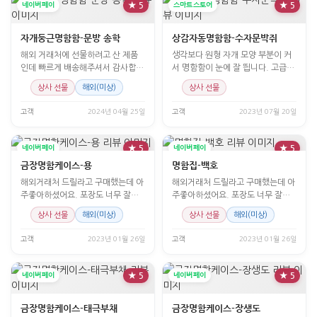
네이버페이
★ 5
스마트스토어
★ 5
자개둥근명함함-문방 송학
상감자동명함함-수자문박쥐
해외 거래처에 선물하려고 산 제품
생각보다 원형 자개 모양 부분이 커
인데 빠르게 배송해주셔서 감사합니
서 명함함이 눈에 잘 띕니다. 고급스
다.
러워 만족합니다.
상사 선물
해외(미상)
상사 선물
고객
2024년 04월 25일
고객
2023년 07월 20일
네이버페이
★ 5
네이버페이
★ 5
금장명함케이스-용
명함집-백호
해외거래처 드릴라고 구매했는데 아
해외거래처 드릴라고 구매했는데 아
주좋아하셨어요. 포장도 너무 잘해
주좋아하셨어요. 포장도 너무 잘해
주시고 이쁘고 좋아요!
주시고 이쁘고 좋아요!
상사 선물
해외(미상)
상사 선물
해외(미상)
고객
2023년 01월 26일
고객
2023년 01월 26일
네이버페이
★ 5
네이버페이
★ 5
금장명함케이스-태극부채
금장명함케이스-장생도