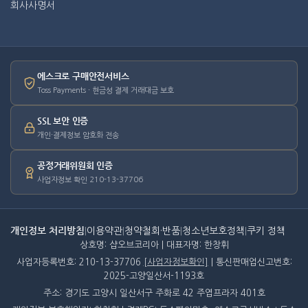
회사사명서
에스크로 구매안전서비스
Toss Payments · 현금성 결제 거래대금 보호
SSL 보안 인증
개인·결제정보 암호화 전송
공정거래위원회 인증
사업자정보 확인 210-13-37706
개인정보 처리방침
|
이용약관
|
청약철회·반품
|
청소년보호정책
|
쿠키 정책
상호명: 샵오브코리아 | 대표자명: 한창휘
사업자등록번호: 210-13-37706
[사업자정보확인]
| 통신판매업신고번호:
2025-고양일산서-1193호
주소: 경기도 고양시 일산서구 주화로 42 주엽프라자 401호