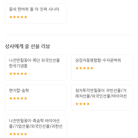
동네 한바퀴 돌 아 진짜 사나이
★★★★★
상사에게 줄 선물 리뷰
나전연필꽂이-목단 외국인선물
상감자동명함함-수자문박쥐
한국기념품
★★★★★
★★★★★
편지칼-송학
청자투각연필꽂이 귀빈선물/거
래처선물/외국인선물/바이어선
★★★★★
물/교수님선물/임원
★★★★
나전연필꽂이-흑송학 바이어선
물/기업선물/외국인선물/귀한선
물/고급선물/전통
★★★★★