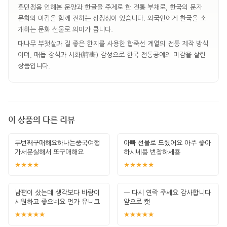
훈민정음 언해본 문양과 한글을 주제로 한 전통 부채로, 한국의 문자
문화와 미감을 함께 전하는 상징성이 있습니다. 외국인에게 한국을 소
개하는 문화 선물로 의미가 큽니다.
대나무 부챗살과 질 좋은 한지를 사용한 합죽선 계열의 전통 제작 방식
이며, 매듭 장식과 시화(詩畵) 감성으로 한국 전통공예의 미감을 살린
상품입니다.
이 상품의 다른 리뷰
두번째구매해요하나는중국여행
아빠 선물로 드렸어요 아주 좋아
가서분실해서 또구매해요
하시네용 번창하세용
★★★★
★★★★★
남편이 샀는데 생각보다 바람이
ㅡ 다시 연락 주세요 감사합니다
시원하고 좋으네요 먼가 유니크
앞으로 캣
한것이 좋아요
★★★★★
★★★★★