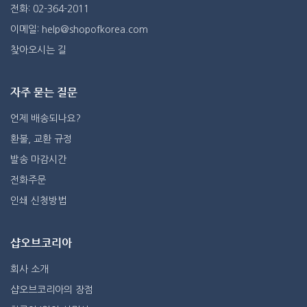
전화: 02-364-2011
이메일: help@shopofkorea.com
찾아오시는 길
자주 묻는 질문
언제 배송되나요?
환불, 교환 규정
발송 마감시간
전화주문
인쇄 신청방법
샵오브코리아
회사 소개
샵오브코리아의 장점