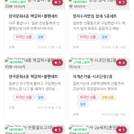
스마트스토어
★ 5
네이버페이
★ 5
한국문화4종 책갈피+볼펜세트
청자수저받침 참새 5종세트
너무 좋습니다. 일본 손님들에게 선
일본분 선물용으로 구입했습니다.깨
물했는데 너무 만족하더라구요
지지 않게 포장도 꼼꼼하고 배송도
빨리 왔어요
외국인 선물
일본
외국인 선물
일본
고객
2025년 12월 12일
고객
2025년 10월 14일
네이버페이
★ 5
스마트스토어
★ 4
한국문화4종 책갈피+볼펜세트
자개손거울-시조단청2종
일본인 친구한테 줄려고 구입했는데
일본가는데 교환학생에게 선물주려
한국느낌 나고 볼 때마다 생각날 것
고샀어요 포장잘되어서 왔어요
같다고 하며 너무 좋아하네요~
외국인 선물
일본
외국인 선물
방문선물
일본
고객
2025년 08월 18일
고객
2025년 06월 08일
네이버페이
★ 5
네이버페이
★ 5