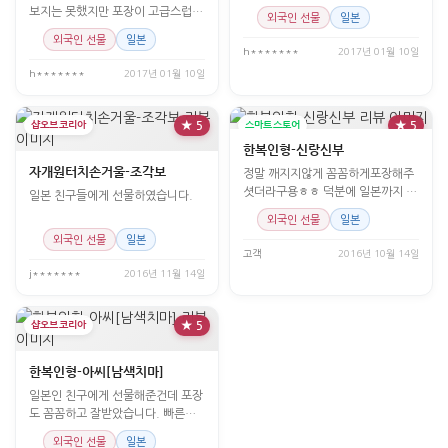
매우 고급스러워 만족
보지는 못했지만 포장이 고급스럽고
외국인 선물
일본
가격이 적당해서 좋아요~
외국인 선물
일본
h*******
2017년 01월 10일
h*******
2017년 01월 10일
샵오브코리아
★ 5
스마트스토어
★ 5
한복인형-신랑신부
자개원터치손거울-조각보
정말 깨지지않게 꼼꼼하게포장해주
셧더라구용ㅎㅎ 덕분에 일본까지 잘
일본 친구들에게 선물하였습니다.
가지고갓답니당ㅎㅎ 아주버님이
외국인 선물
일본
외국인 선물
일본
고객
2016년 10월 14일
j*******
2016년 11월 14일
샵오브코리아
★ 5
한복인형-아씨[남색치마]
일본인 친구에게 선물해준건데 포장
도 꼼꼼하고 잘받았습니다. 빠른배
송감사해요 너무좋아하더라고
외국인 선물
일본