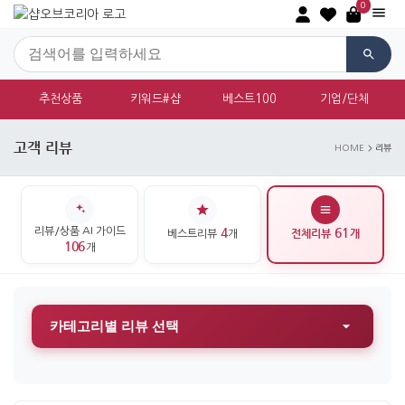
0
추천상품
키워드#샵
베스트100
기업/단체
고객 리뷰
HOME
리뷰
리뷰/상품 AI 가이드
4
61
전체리뷰
개
베스트리뷰
개
106
개
카테고리별 리뷰 선택