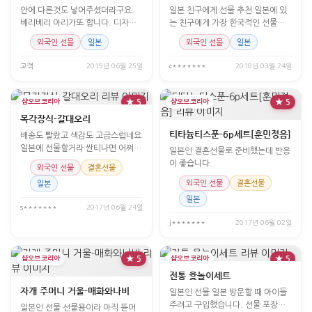
안에 다른것도 넣어주셨더라구요.
일본 친구에게 선물 추천 일본에 있
베리베리 아리가또 합니다. 디자인
는 친구에게 가장 한국적인 선물을
이뻐요. 회사에서
고민하다 선택했습니다.
외국인 선물
일본
외국인 선물
일본
고객
2019년 06월 25일
c*******
2018년 03월 24일
샵오브코리아
★ 5
샵오브코리아
★ 5
목각장식-갈대오리
티타늄티스푼-6p세트[훈민정음]
배송도 빨랐고 색감도 고급스럽네요
일본에 선물할거라 싼티나면 어쩌나
일본인 결혼선물로 준비했는데 반응
했는데 가격대비 넘좋아요
이 좋습니다.
외국인 선물
결혼선물
외국인 선물
결혼선물
일본
일본
s*******
2017년 06월 24일
j*******
2017년 06월 02일
샵오브코리아
★ 5
샵오브코리아
★ 5
전통 윷놀이세트
자개 주머니 거울-매화와나비
일본인 선물 일본 방문할 때 아이들
주려고 구입했습니다. 선물 포장이
일본인 선물 선물용이라 아직 뜯어