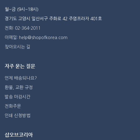
월~금 (9시~18시)
경기도 고양시 일산서구 주화로 42 주엽프라자 401호
전화: 02-364-2011
이메일: help@shopofkorea.com
찾아오시는 길
자주 묻는 질문
언제 배송되나요?
환불, 교환 규정
발송 마감시간
전화주문
인쇄 신청방법
샵오브코리아