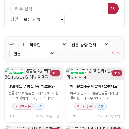
정렬:
분류 필터:
필터 초기화
스마트스토어
★ 5
스마트스토어
★ 5
USB매듭 명함집3종-백호8G,16G,32G
한국문화4종 책갈피+볼펜세트
선물용으로 일본분에게 드렸더니 한
너무 좋습니다. 일본손님들에게 선
국적인 정취가 느껴진다고 귀하게
물해줬는데 너무 좋더라구요
쓰시겠다고 하셔서 구내하길
외국인 선물
일본
외국인 선물
일본
고객
2026년 06월 23일
고객
2025년 12월 12일