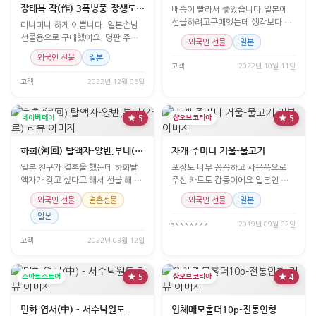
장태복 작(作) 3폭병풍-장생도[흑]
배송이 빨라서 좋았습니다.일본에
선물하려고구매했는데 생각보다 괜
미니미니 하게 이쁨니다. 일본손님
찮네요~
선물용으로 구매했어요. 명판 주문
외국인 선물
일본
했는데... 아직 도착 전이긴 합니다.
외국인 선물
일본
고객
2022년 10월 11일
고객
2022년 12월 06일
네이버페이
★ 5
샵오브코리아
★ 5
하회(河回) 탈액자-양반,부네(가로)
자개 주머니 거울-물고기
일본 친구가 결혼을 했는데 하회탈
포장도 너무 꼼꼼하고 사은품으로
액자가 갖고 싶다고 해서 선물 해 줬
주신 카드도 감동이에요 일본인 친
어요. 마음에 든대요^^
구가 와서 선물로 샀는데
외국인 선물
결혼선물
외국인 선물
일본
일본
s*******
2019년 09월 02일
고객
2022년 03월 12일
스마트스토어
★ 5
샵오브코리아
★ 4
민화 엽서(中) - 서수낙원도
입체메모홀더10p-전통인형