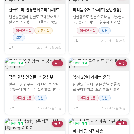
한국의 미-전통열쇠고리5p세트
티타늄수저-2p세트[훈민정음]
일본방문할때 선물로 구매했어요 개
선물용으로 일본으로 배송 보냈습니
별로 박스포장이라 선물하기 좋았어
다. 숫가락 바닥에 철수세미로 닦은
요
것 같은 스크래치가 있었습니다. 하
외국인 선물
방문선물
외국인 선물
일본
지만 디자인 좋고 포장도 좋았습니
일본
다.
고객
2024년 09월 25일
고객
2024년 12월 06일
네이버페이
★ 4
네이버페이
★ 5
작은 한복 인형들 -신랑신부
청자 2인다기세트-운학
일본인 친구 부부에게 EMS로 보내
잘 받았습니다. 일본 손님 선물용으
주었는데 매우 맘에 들어했습니다.
로 구매했어요. 포장 이쁘게 되어서
인형이 정말 귀엽네요. 다만 배송상
잘 선물 했습니다.
외국인 선물
일본
외국인 선물
일본
실...
고객
2022년 12월 19일
고객
2022년 12월 07일
네이버페이
★ 5
네이버페이
★ 5
미니좌등-사각이층