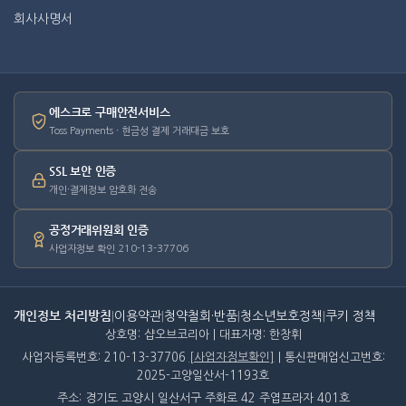
회사사명서
에스크로 구매안전서비스
Toss Payments · 현금성 결제 거래대금 보호
SSL 보안 인증
개인·결제정보 암호화 전송
공정거래위원회 인증
사업자정보 확인 210-13-37706
개인정보 처리방침
|
이용약관
|
청약철회·반품
|
청소년보호정책
|
쿠키 정책
상호명: 샵오브코리아 | 대표자명: 한창휘
사업자등록번호: 210-13-37706
[사업자정보확인]
| 통신판매업신고번호:
2025-고양일산서-1193호
주소: 경기도 고양시 일산서구 주화로 42 주엽프라자 401호