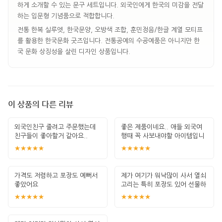
하게 소개할 수 있는 문구 세트입니다. 외국인에게 한국의 미감을 전달
하는 입문형 기념품으로 적합합니다.
전통 한복 실루엣, 한국문양, 오방색 조합, 훈민정음/한글 계열 모티프
를 활용한 한국문화 굿즈입니다. 전통공예의 수공예품은 아니지만 한
국 문화 상징성을 살린 디자인 상품입니다.
이 상품의 다른 리뷰
외국인친구 줄려고 주문했는데
좋은 제품이네요.. 애들 외국여
친구들이 좋아할거 같아요..
행때 꼭 사보내야할 아이템입니
다. 잘 썻습
★★★★★
★★★★★
가격도 저렴하고 포장도 예뻐서
제가 여기가 워낙많이 사서 열쇠
좋았어요
고리는 특히 포장도 있어 선물하
기 좋고 퀄
★★★★★
★★★★★