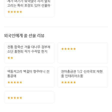
제가 여기가 워낙많이 사서 열쇠
고리는 특히 포장도 있어 선물하
기 좋고 퀄
★★★★★
외국인에게 줄 선물 리뷰
전통 합죽선 겨울 대나무 접부채
★★★★★
소단 홍현희 작가 수작업 한지
그림 고급
★★
색동저고리 벽걸이 향주머니 전
천마총금관 1/2 신라국보 재현
통공예
품 인테리어소품
★★★★★
★★★★★
★★★★★