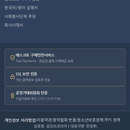
한국어/영어 설명서
사회봉사단체 후원
회사사명서
에스크로 구매안전서비스
Toss Payments · 현금성 결제 거래대금 보호
SSL 보안 인증
개인·결제정보 암호화 전송
공정거래위원회 인증
사업자정보 확인 210-13-37706
개인정보 처리방침
|
이용약관
|
청약철회·반품
|
청소년보호정책
|
쿠키 정책
상호명: 샵오브코리아 | 대표자명: 한창휘