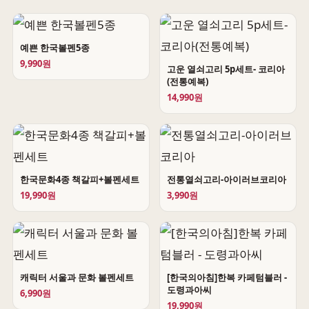
예쁜 한국볼펜5종
9,990원
고운 열쇠고리 5p세트- 코리아
(전통예복)
14,990원
한국문화4종 책갈피+볼펜세트
전통열쇠고리-아이러브코리아
19,990원
3,990원
캐릭터 서울과 문화 볼펜세트
[한국의아침]한복 카페텀블러 -
도령과아씨
6,990원
19,990원