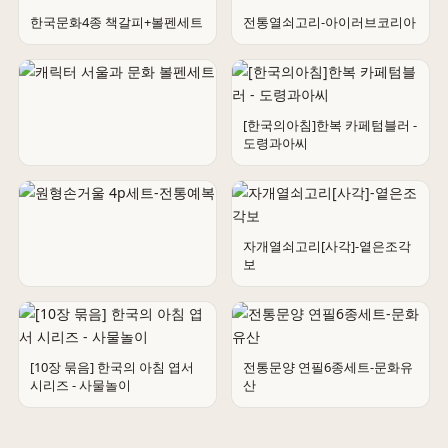
한국문화4종 책갈피+볼펜세트
전통열쇠고리-아이러브코리아
[한국의아침]한복 카페텀블러 -
도령과아씨
캐릭터 서울과 문화 볼펜세트
자개열쇠고리[사각]-옅은조각
보
원형손거울 4p세트-전통예복
[10장 묶음] 한국의 아침 엽서
전통문양 연필6종세트-문화유
시리즈 - 사물놀이
산