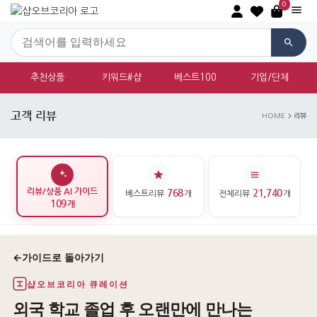
0
추천상품
키워드#샵
베스트100
기업/단체
고객 리뷰
HOME
리뷰
리뷰/상품 AI 가이드
768
21,740
베스트리뷰
개
전체리뷰
개
109
개
←
가이드로 돌아가기
샵오브코리아 큐레이션
외국 학교 졸업 후 오랜만에 만나는