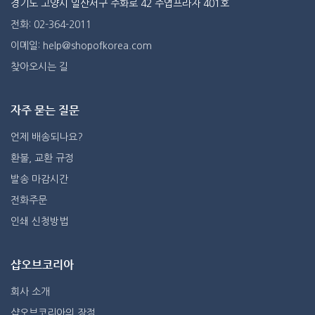
경기도 고양시 일산서구 주화로 42 주엽프라자 401호
전화: 02-364-2011
이메일: help@shopofkorea.com
찾아오시는 길
자주 묻는 질문
언제 배송되나요?
환불, 교환 규정
발송 마감시간
전화주문
인쇄 신청방법
샵오브코리아
회사 소개
샵오브코리아의 장점