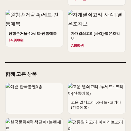
원형손거울 4p세트-전통예복
자개열쇠고리[사각]-옅은조각
보
14,990원
7,990원
함께 고른 상품
고운 열쇠고리 5p세트- 코리아
(전통예복)
예쁜 한국볼펜5종