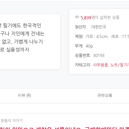
5,839
명이 살펴본 상품
상 필기에도 한국적인
원산지:
대한민국
친구나 지인에게 건네는
제원:
가로 : 4.5cm. 세로 : 17.
 없고, 가볍게 나누기
무게:
40g
루로 실용성까지
상품번호:
30193
카테고리:
사무용품
,
노트/필기
리뷰 (6)
관련상품
 분들의 이야기