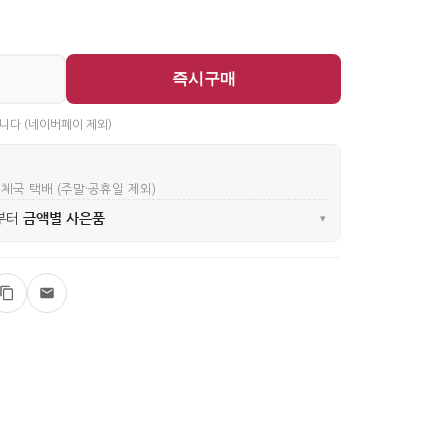
즉시구매
니다 (네이버페이 제외)
우체국 택배 (주말·공휴일 제외)
금액별 사은품
부터
▾