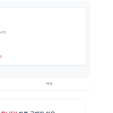
5cm.
구
배송