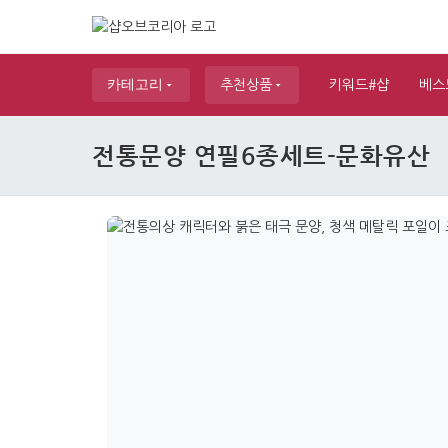
카테고리
추천상품
키워드#샵
베스
전통문양 연필6종세트-문화유산