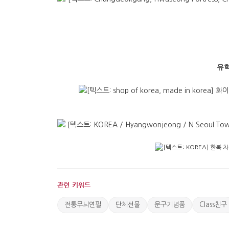
유학
관련 키워드
전통무늬연필
단체선물
문구기념품
Class친구