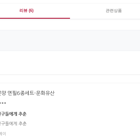
리뷰 (6)
관련상품
문양 연필6종세트-문화유산
***
친구들에게 추춘
친구들에게 추춘
페이