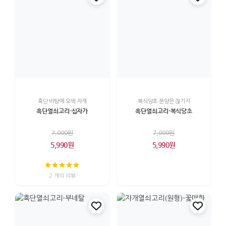
흑단 바탕에 오색 자개
복식당초 문양은 끊기지
흑단열쇠고리-십자가
흑단열쇠고리-복식당초
7,000원
7,000원
5,990원
5,990원
2 개의 리뷰