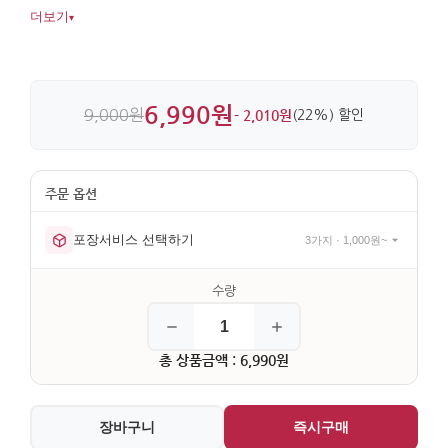
사용할 수 있습니다. 비단과 금속, 유리 소재를 함께 써서
더보기
▾
디테일이 살아 있습니다.
6,990원
9,000원
- 2,010원
(22%) 할인
포장서비스 선택하기
3가지 · 1,000원~
총 상품금액 : 6,990원
장바구니
즉시구매