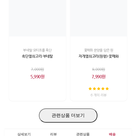
부네탈 모티프를 흑단
꽃매화 문양을 담은 원
흑단열쇠고리-부네탈
자개열쇠고리(원형)-꽃매화
7,000원
9,000원
5,990원
7,990원
6 개의 리뷰
관련상품 더보기
상세보기
리뷰
관련상품
배송