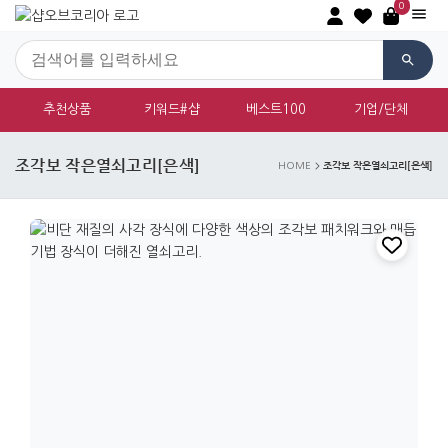
0
추천상품
키워드#샵
베스트100
기업/단체
조각보 작은열쇠고리[은색]
조각보 작은열쇠고리[은색]
HOME