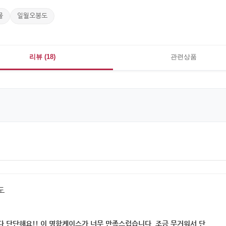
물
일월오봉도
리뷰 (18)
관련상품
도
다 단단해요!! 이 명함케이스가 너무 만족스럽습니다. 조금 무거워서 단