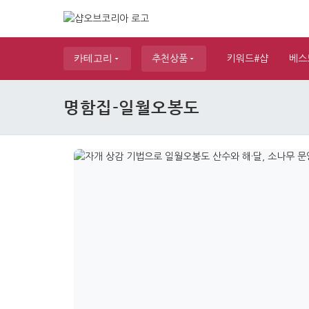
카테고리
추천상품
키워드#샵
베스
명함집-일월오봉도