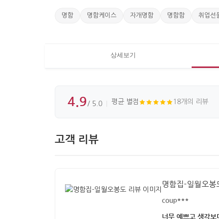
명함
명함케이스
자개명함
명함함
취업선
상세보기
4.9
평균 별점
18개의 리뷰
/ 5.0
고객 리뷰
명함집-일월오봉
coup***
너무 예쁘고 생각보