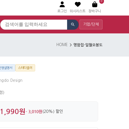
0
로그인
위시리스트
장바구니
기업/단체
명함집-일월오봉도
HOME
한영설명서
스테디셀러
ongdo Design
 점)
1,990원
- 3,010원
(20%) 할인