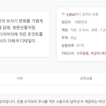
3,854
명이 살펴본 상품
국의 보자기 문화를 가볍게
원산지:
대한민국
체 답례, 방문선물처럼
제원:
가로 : 3.7cm. 세로 : 7.2
 다이어리에 작은 포인트를
무게:
35g
장식이 더해져 디테일이
상품번호:
9175
카테고리:
사무용품
,
책갈피/메
리뷰
관련상품
갈피입니다. 전통 조각보의 무늬를 작은 소품으로 담아낸 이 책갈피는 비단 