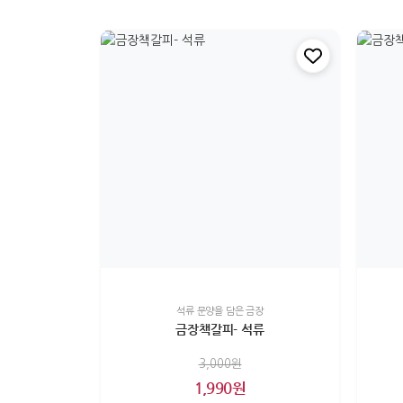
석류 문양을 담은 금장
금장책갈피- 석류
3,000원
1,990원