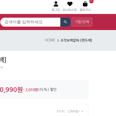
0
로그인
위시리스트
장바구니
기업/단체
조각보책갈피-[연두색]
HOME
색]
en
0,990원
- 2,010원
(15%) 할인
3가지 · 1,000원~