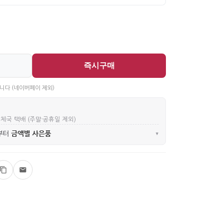
즉시구매
니다 (네이버페이 제외)
우체국 택배 (주말·공휴일 제외)
금액별 사은품
부터
▾