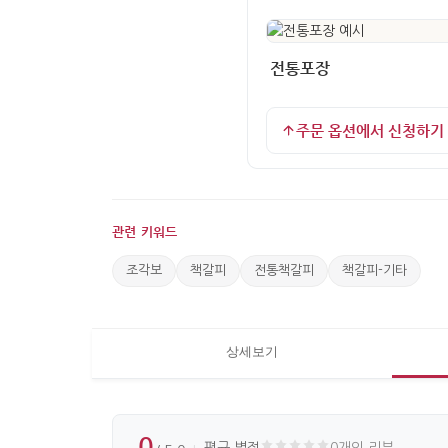
전통포장
주문 옵션에서 신청하기
관련 키워드
조각보
책갈피
전통책갈피
책갈피-기타
상세보기
0
평균 별점
0개의 리뷰