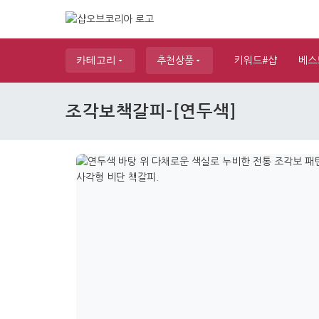
카테고리
추천상품
키워드#샵
베스
조각보책갈피-[연두색]