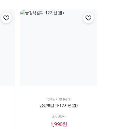
12지신의 말 문양과
금장책갈피-12지신(말)
3,000원
1,990원