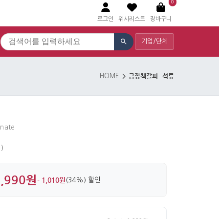
0
로그인
위시리스트
장바구니
기업/단체
금장책갈피- 석류
HOME
anate
)
1,990원
- 1,010원
(34%) 할인