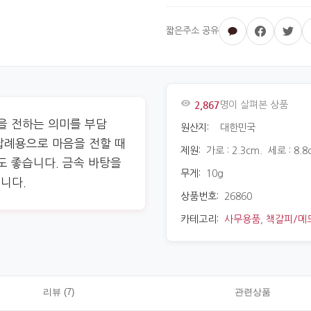
2,867
명이 살펴본 상품
을 전하는 의미를 부담
원산지:
대한민국
답례용으로 마음을 전할 때
제원:
가로 : 2.3cm. 세로 : 8.8
도 좋습니다. 금속 바탕을
무게:
10g
니다.
상품번호:
26860
카테고리:
사무용품
,
책갈피/메
리뷰 (7)
관련상품