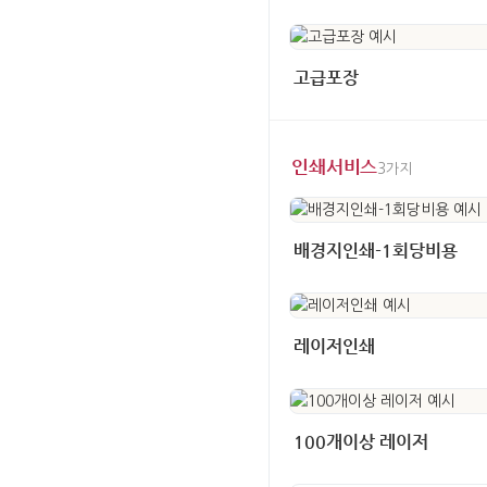
고급포장
인쇄서비스
3가지
배경지인쇄-1회당비용
레이저인쇄
100개이상 레이저