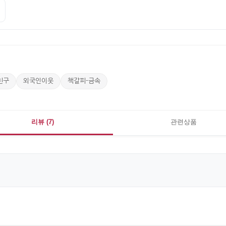
s친구
외국인이웃
책갈피-금속
리뷰 (7)
관련상품