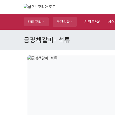
카테고리
추천상품
키워드#샵
베스
금장책갈피- 석류