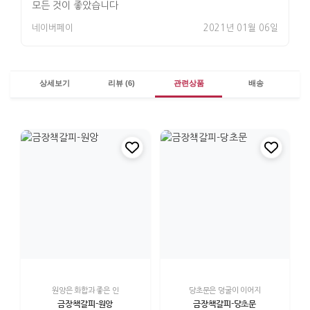
모든 것이 좋았습니다
네이버페이
2021년 01월 06일
상세보기
리뷰 (6)
관련상품
배송
원앙은 화합과 좋은 인
당초문은 덩굴이 이어지
금장책갈피-원앙
금장책갈피-당초문