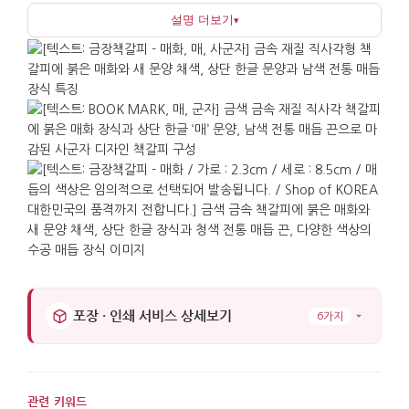
설명 더보기
▾
어울납니다. 매화의 색채는 차분하게 정리되어 정장
차림의 자리나 공식적인 선물로도 손색이 없습니다.
이 책갈피는 종이 책은 물론 노트, 플래너, 서류철 등
다양한 용도로 활용하기에 좋습니다. 크기가 단정하고
가벼워 개인 선물로도, 여러 사람에게 나누어 드리는
행사 기념품으로도 부담이 적으며, 해외 방문단 답례나
새로운 시작을 축하하는 선물로 특히 잘 어울립니다.
매화는 겨울을 견디고 피는 꽃으로 절개와 새봄의
시작을 상징하므로, 새 학기나 새 직장처럼 '시작'이
있는 순간에 건네면 한국적인 의미가 자연스럽게
전해집니다. 사용하지 않을 때는 책장이나 게시판에
걸어 두어도 단정한 장식이 되어, 손에 자주 닿는
포장 · 인쇄 서비스 상세보기
6가지
물건으로서 오래도록 기억에 남을 것입니다.
가로 : 2.3cm 세로 : 8.5cm
관련 키워드