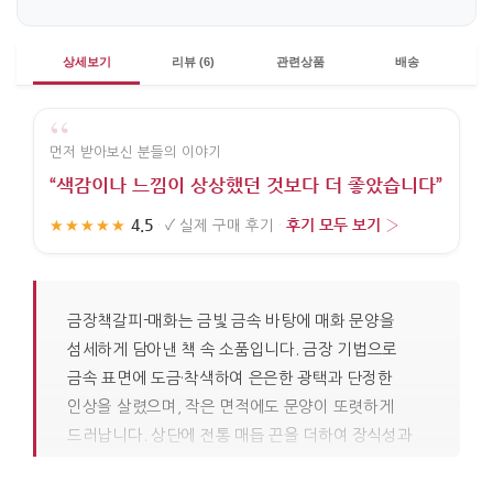
상세보기
리뷰 (6)
관련상품
배송
“
먼저 받아보신 분들의 이야기
“색감이나 느낌이 상상했던 것보다 더 좋았습니다”
4.5
후기 모두 보기 ›
★★★★★
·
✓
실제 구매 후기
·
금장책갈피-매화는 금빛 금속 바탕에 매화 문양을
섬세하게 담아낸 책 속 소품입니다. 금장 기법으로
금속 표면에 도금·착색하여 은은한 광택과 단정한
인상을 살렸으며, 작은 면적에도 문양이 또렷하게
드러납니다. 상단에 전통 매듭 끈을 더하여 장식성과
함께 한국의 공예 전통을 담았으며, 책 사이에 끼웠을
때 존재감이 과하지 않아 어떤 환경에도 자연스럽게