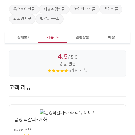
홈스테이선물
배낭여행선물
어학연수선물
유학선물
외국인친구
책갈피-금속
상세보기
리뷰 (6)
관련상품
배송
4.5
/ 5.0
평균 별점
6개의 리뷰
고객 리뷰
금장책갈피-매화
naver***