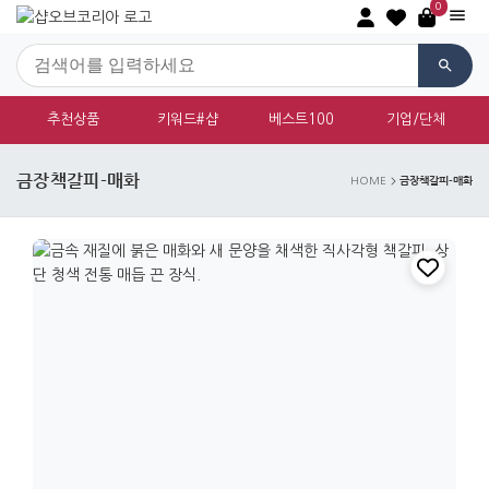
0
추천상품
키워드#샵
베스트100
기업/단체
금장책갈피-매화
금장책갈피-매화
HOME