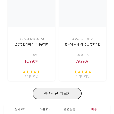
소나무와 학 문양이 담
공작과 자개, 한지가
금장명함케이스-소나무와학
한지와 자개-자색 공작보석함
18,000원
90,000원
16,990원
79,990원
2 개의 리뷰
1 개의 리뷰
관련상품 더보기
상세보기
리뷰 (1)
관련상품
배송