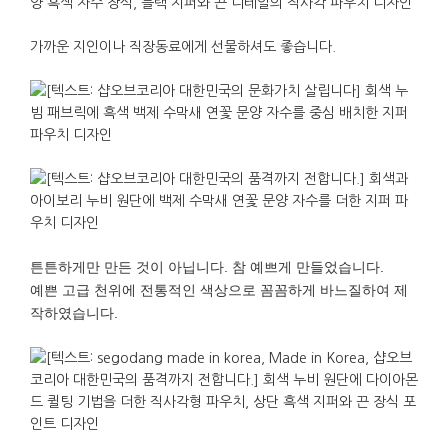
가까운
지인이나
직장동료에게
선물하셔도
좋습니다
.
튼튼하게만
만든
것이
아닙니다
.
참
예쁘게
만들었습니다
.
예쁜
고급
천위에
전통적인
색상으로
꼼꼼하게
바느질하여
제
작하였습니다
.