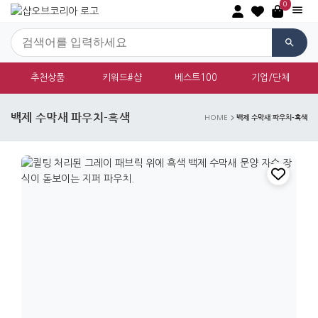
0
추천상품
키워드#샵
베스트100
기업/단체
백제 수막새 파우치-흑색
백제 수막새 파우치-흑색
HOME