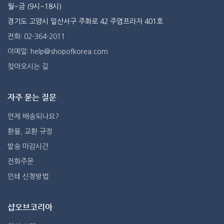
월~금 (9시~18시)
경기도 고양시 일산서구 주화로 42 주엽프라자 401호
전화: 02-364-2011
이메일: help@shopofkorea.com
찾아오시는 길
자주 묻는 질문
언제 배송되나요?
환불, 교환 규정
발송 마감시간
전화주문
인쇄 신청방법
샵오브코리아