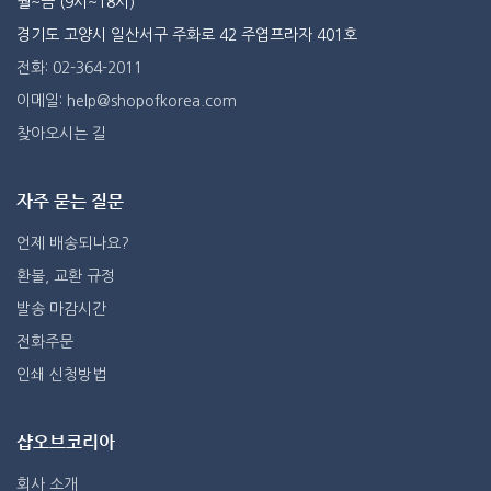
월~금 (9시~18시)
경기도 고양시 일산서구 주화로 42 주엽프라자 401호
전화: 02-364-2011
이메일: help@shopofkorea.com
찾아오시는 길
자주 묻는 질문
언제 배송되나요?
환불, 교환 규정
발송 마감시간
전화주문
인쇄 신청방법
샵오브코리아
회사 소개