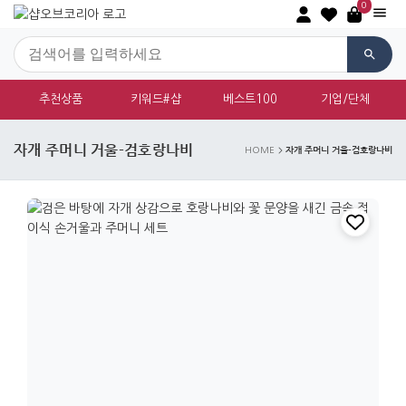
0
추천상품
키워드#샵
베스트100
기업/단체
자개 주머니 거울-검호랑나비
자개 주머니 거울-검호랑나비
HOME