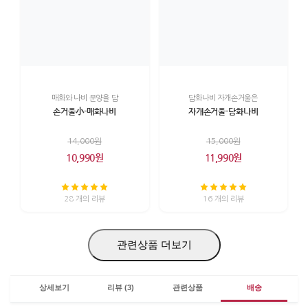
매화와 나비 문양을 담
담화나비 자개손거울은
손거울小-매화나비
자개손거울-담화나비
14,000원
15,000원
10,990원
11,990원
28 개의 리뷰
16 개의 리뷰
관련상품 더보기
상세보기
리뷰 (3)
관련상품
배송