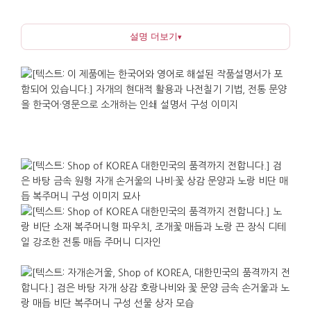
달라집니다. 중앙의 검호랑나비 문양은 화려하면서도
선이 단정하여 부담스럽지 않으며, 한국 전통에서
설명 더보기
▾
나비는 길상과 변화, 화합을 상징하여 선물의 의미를
밝게 전합니다. 나전칠기는 고려와 조선 시기에 크게
발달한 공예로, 자연의 재료를 손으로 다듬어 완성하는
과정이 고스란히 가치로 남아 있습니다.
구성도 실용성을 중심으로 설계되었습니다. 가로 6cm,
세로 6.5cm, 두께 0.8cm의 금속 접이식 거울은 무게
93g으로 가볍고 휴대가 편하며, 비단 주머니는 매듭과
끈 여밈으로 마감하여 전통 소품의 격식을 더합니다.
별도 포장 없이도 단정한 인상을 주어 여러 개를
준비해야 하는 자리에서도 일관된 완성도를
유지합니다.
선물로 전할 때 한국의 자개 공예와 나비 문양이
자연스러운 이야기거리가 되며, 식품이나 향처럼
취향을 크게 타지 않습니다. 비즈니스 미팅의 기념품,