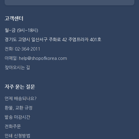
고객센터
월~금 (9시~18시)
경기도 고양시 일산서구 주화로 42 주엽프라자 401호
전화: 02-364-2011
이메일: help@shopofkorea.com
찾아오시는 길
자주 묻는 질문
언제 배송되나요?
환불, 교환 규정
발송 마감시간
전화주문
인쇄 신청방법