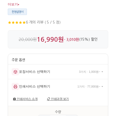
부담이 적습니다. 자개와 옻칠, 비단 주머니가 어우러져 마감이
더보기
▾
깔끔합니다.
한영설명서
6 개의 리뷰 ( 5 / 5 점)
16,990원
20,000원
- 3,010원
(15%) 할인
포장서비스 선택하기
3가지 · 1,000원~
인쇄서비스 선택하기
1가지 · 77,000원~
🖨️
인쇄서비스 소개
📋
인쇄과정 보기