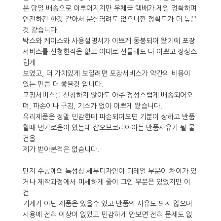
분 당일 배송으로 이루어지지만 우체국 택배가 제일 정확하며
안전하긴 한것 같아서 분실염려도 없으니깐 정확도가 더 높은
것 같습니다.
박스와 케이스와 사용설명서가 이쁘게 동봉되어 왔기에 포장
서비스를 신청한적은 없고 이대로 선물해도 다 이쁘고 정성스
럽게
보였고, 더 가치있게 보일려면 포장서비스가 약간의 비용이
있는 만큼 더 좋을것 입니다.
포장서비스를 신청하지 않아도 아주 정성스럽게 배송되어오
며, 파손이나 구김, 기스가 없이 이쁘게 왔습니다.
유리제품은 정말 민감한데 파손되어오면 기분이 상하고 반품
할때 번거로움이 있는데 샵오브코리아아는 반품사유가 될 물
건을
제가 받아본적은 없습니다.
단지 수공예의 특성상 세부디자인이 디테일 부분이 차이가 있
거나 제작과정에서 미세하게 줄이 그인 부분은 있었지만 이
건
기계가 아닌 제품은 있을수 있고 반품의 사유도 되지 않으며
사용에 전혀 이상이 없었고 민감하게 안보면 전혀 문제도 없