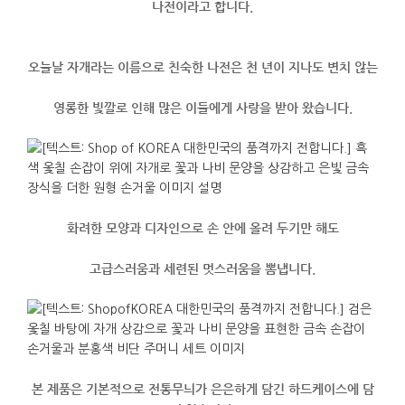
나전이라고
합니다
.
오늘날
자개
라는
이름으로
친숙한
나전은
천
년이
지나도
변치
않는
영롱한
빛깔로
인해
많은
이들에게
사랑을
받아
왔습니다
.
화려한
모양과
디자인으로
손
안에
올려
두기만
해도
고급스러움과
세련된
멋스러움을
뽐냅니다
.
본
제품은
기본적으로
전통무늬가
은은하게
담긴
하드케이스에
담