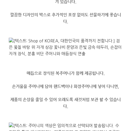
겨
있습니다
.
깔끔한
디자인의
박스로
추가적인
포장
없이도
선물하기에
좋습니
다
.
매듭으로
장식된
복주머니가
함께
제공됩니다
.
손거울을
주머니에
담아
핸드백이나
화장주머니에
넣어
다니면
,
제품의
손상을
줄일
수
있어
오래도록
새것처럼
보관
할
수
있습니
다
.