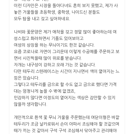
이런 디자인은 시장을 돌아다녀도 흔히 보지 못했고, 제가 사
놓은 거울들을 초등학생, 중학생, 나이드신 분들도
모두 탐을 내고 갖고 싶어하네요.
나비와 꽃문양은 제가 애착을 갖고 정말 많이 좋아하는데 여
성스럽고 화려하면서 기품도 있어보이고
여성의 상징을 하는 무늬이기도 한것 같습니다.
요즘 코로나로 자연이 그리운데 이렇게 수공예를 주문하고 보
면서 사진찍을때 많이 위로를 받습니다.
자개는 내구성이 강하고 오래 가는 것 같습니다.
다만 테두리 스텐레이스는 시간이 지나면서 색이 옅어지는 느
낌은 있습니다.
그렇다고 테두리를 금으로 할 수도 없고 금으로 했다면 가격
대는 엄청나게 높을 수 밖에 없겠죠,
민감하지 않다면 이정도의 옅어지는 색상은 감안할 수 있지
않을까 생각합니다.
개인적으로 흰색 꽃 무늬 거울을 주문했는데 여닫이형은 바깥
테두리가 조금 날카로워서 손이 아파서 조심해야 할 것같으며
때가 끼는 것 같아서 구석 구석 조심해서 닦아주고 관리해야