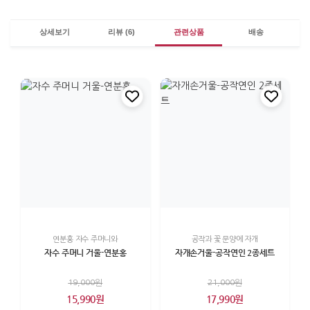
상세보기
리뷰 (6)
관련상품
배송
연분홍 자수 주머니와
공작과 꽃 문양에 자개
자수 주머니 거울-연분홍
자개손거울-공작연인 2종세트
19,000원
21,000원
15,990원
17,990원