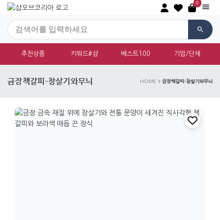
0
추천상품
키워드#샵
베스트100
기업/단체
금장책갈피-창살기와무늬
금장책갈피-창살기와무늬
HOME