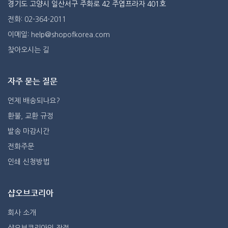
경기도 고양시 일산서구 주화로 42 주엽프라자 401호
전화: 02-364-2011
이메일: help@shopofkorea.com
찾아오시는 길
자주 묻는 질문
언제 배송되나요?
환불, 교환 규정
발송 마감시간
전화주문
인쇄 신청방법
샵오브코리아
회사 소개