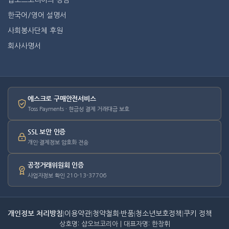
샵오브코리아의 장점
한국어/영어 설명서
사회봉사단체 후원
회사사명서
에스크로 구매안전서비스
Toss Payments · 현금성 결제 거래대금 보호
SSL 보안 인증
개인·결제정보 암호화 전송
공정거래위원회 인증
사업자정보 확인 210-13-37706
개인정보 처리방침
|
이용약관
|
청약철회·반품
|
청소년보호정책
|
쿠키 정책
상호명: 샵오브코리아 | 대표자명: 한창휘