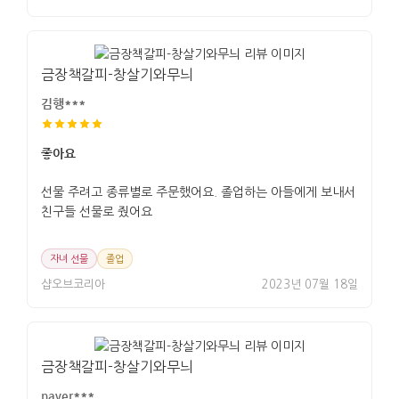
금장책갈피-창살기와무늬
김행***
좋아요
선물 주려고 종류별로 주문했어요. 졸업하는 아들에게 보내서
친구들 선물로 줬어요
자녀 선물
졸업
샵오브코리아
2023년 07월 18일
금장책갈피-창살기와무늬
naver***