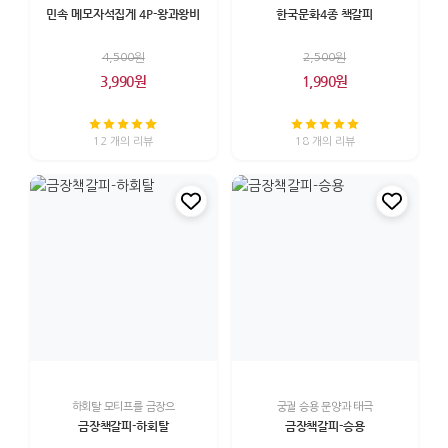
민속 메모자석집게 4P-왕과왕비
한국문화4종 책갈피
4,500원
2,500원
3,990원
1,990원
12 개의 리뷰
18 개의 리뷰
하회탈 모티프를 금장으
궁궐 승용 문양과 태극
금장책갈피-하회탈
금장책갈피-승용