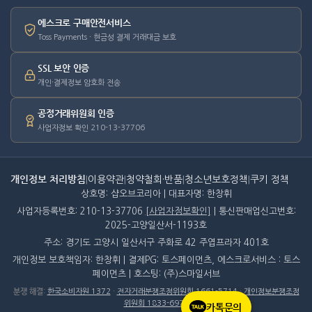
에스크로 구매안전서비스
Toss Payments · 현금성 결제 거래대금 보호
SSL 보안 인증
개인·결제정보 암호화 전송
공정거래위원회 인증
사업자정보 확인 210-13-37706
개인정보 처리방침
|
이용약관
|
청약철회·반품
|
청소년보호정책
|
쿠키 정책
상호명: 샵오브코리아 | 대표자명: 한창휘
사업자등록번호: 210-13-37706
[사업자정보확인]
| 통신판매업신고번호:
2025-고양일산서-1193호
주소: 경기도 고양시 일산서구 주화로 42 주엽프라자 401호
개인정보 보호책임자: 한창휘 | 결제PG: 토스페이먼츠, 에스크로서비스 : 토스
페이먼츠 | 호스팅: (주)스마일서브
분쟁 해결
:
한국소비자원 1372
·
전자거래분쟁조정위원회 1661-5714
·
개인정보분쟁조정
위원회 1833-6972
카톡문의