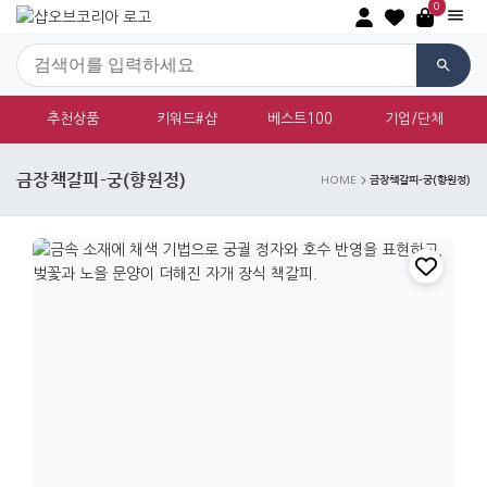
0
추천상품
키워드#샵
베스트100
기업/단체
금장책갈피-궁(향원정)
금장책갈피-궁(향원정)
HOME