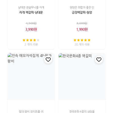
남대문 문살무늬를 자개
원앙은 화합과 좋은 인
자개 책갈피-남대문
금장책갈피-원앙
4,500원
3,000원
3,990원
1,990원
2 개의 리뷰
28 개의 리뷰
왕과 왕비 모티프를 귀
한국문화 4종의 상징을