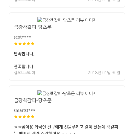
금장책갈피-당초문
scot****
만족합니다.
만족합니다.
샵오브코리아
2018년 01월 30일
금장책갈피-당초문
smartst***
ㅎㅎ좋어용 외국인 친구에게 선물주려고 같이 샀는데 책갈피
는 예뻐서 제가 소장했어요ㅋㅋㅋㅋ