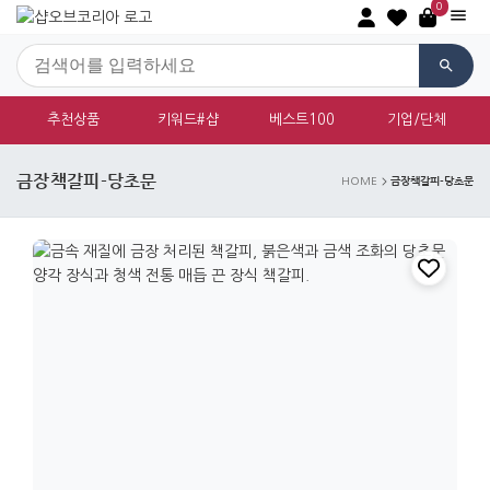
0
추천상품
키워드#샵
베스트100
기업/단체
금장책갈피-당초문
금장책갈피-당초문
HOME