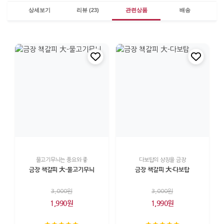
상세보기
리뷰 (23)
관련상품
배송
물고기무늬는 풍요와 좋
다보탑의 상징을 금장
금장 책갈피 大-물고기무늬
금장 책갈피 大-다보탑
3,000원
3,000원
1,990원
1,990원