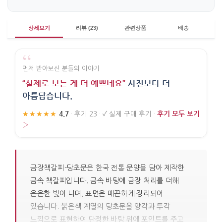
상세보기
리뷰 (23)
관련상품
배송
“
먼저 받아보신 분들의 이야기
“실제로 보는 게 더 예쁘네요”
사진보다 더
아름답습니다.
4.7
후기 모두 보기
★★★★★
·
후기 23
·
✓
실제 구매 후기
·
›
금장책갈피-당초문은 한국 전통 문양을 담아 제작한
금속 책갈피입니다. 금속 바탕에 금장 처리를 더해
은은한 빛이 나며, 표면은 매끈하게 정리되어
있습니다. 붉은색 계열의 당초문을 양각과 투각
느낌으로 표현하여 단정한 바탕 위에 포인트를 주고