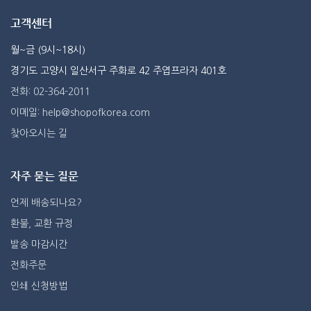
고객센터
월~금 (9시~18시)
경기도 고양시 일산서구 주화로 42 주엽프라자 401호
전화: 02-364-2011
이메일: help@shopofkorea.com
찾아오시는 길
자주 묻는 질문
언제 배송되나요?
환불, 교환 규정
발송 마감시간
전화주문
인쇄 신청방법