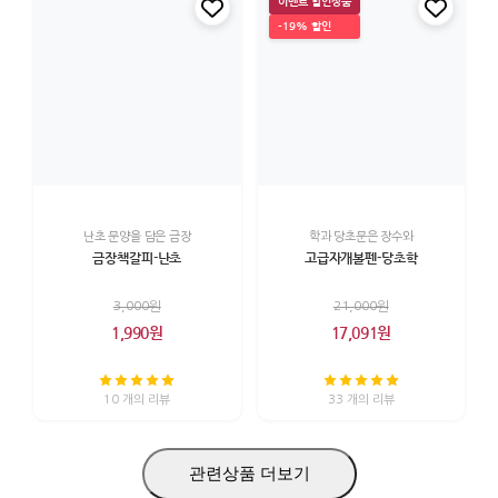
이벤트 할인상품
-19% 할인
난초 문양을 담은 금장
학과 당초문은 장수와
금장책갈피-난초
고급자개볼펜-당초학
3,000원
21,000원
1,990원
17,091원
10 개의 리뷰
33 개의 리뷰
관련상품 더보기