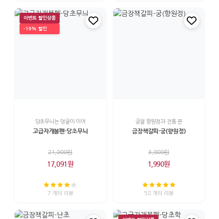
이벤트 할인상품
-19% 할인
당초무늬는 덩굴이 이어
궁궐 향원정과 전통 문
고급자개볼펜-당초무늬
금장책갈피-궁(향원정)
21,000원
3,000원
17,091원
1,990원
7 개의 리뷰
58 개의 리뷰