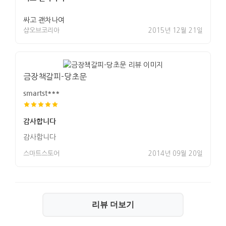
싸고 괜차나여
샵오브코리아
2015년 12월 21일
금장책갈피-당초문
smartst***
감사합니다
감사합니다
스마트스토어
2014년 09월 20일
리뷰 더보기