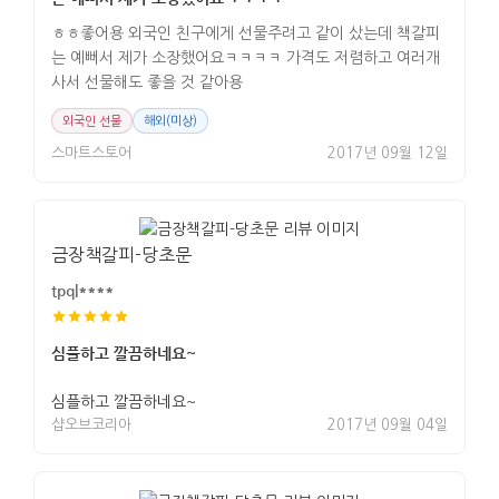
ㅎㅎ좋어용 외국인 친구에게 선물주려고 같이 샀는데 책갈피
는 예뻐서 제가 소장했어요ㅋㅋㅋㅋ 가격도 저렴하고 여러개
사서 선물해도 좋을 것 같아용
외국인 선물
해외(미상)
스마트스토어
2017년 09월 12일
금장책갈피-당초문
tpql****
심플하고 깔끔하네요~
심플하고 깔끔하네요~
샵오브코리아
2017년 09월 04일