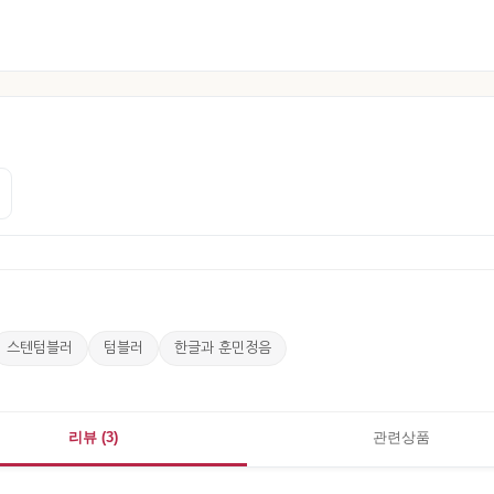
스텐텀블러
텀블러
한글과 훈민정음
리뷰 (3)
관련상품