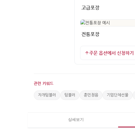
고급포장
전통포장
주문 옵션에서 신청하기
관련 키워드
자개텀블러
텀블러
훈민정음
기업단체선물
상세보기