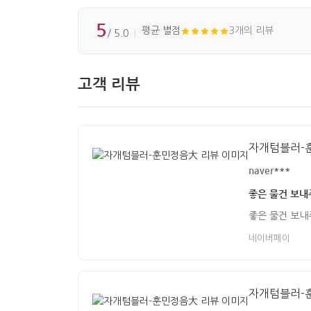
5
평균 별점
3개의 리뷰
/ 5.0
고객 리뷰
자개텀블러-
naver***
좋은 물건 보
좋은 물건 보
네이버페이
자개텀블러-