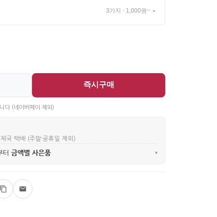
3가지 · 1,000원~
즉시구매
니다 (네이버페이 제외)
우체국 택배 (주말·공휴일 제외)
금액별 사은품
부터
▾