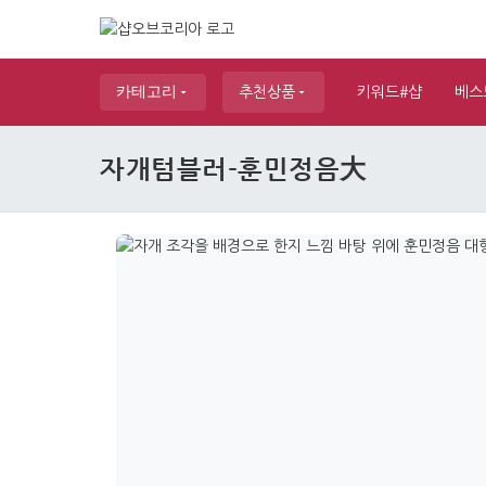
카테고리
추천상품
키워드#샵
베스
자개텀블러-훈민정음大