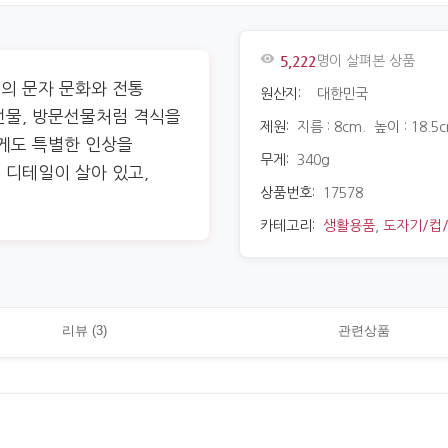
5,222
명이 살펴본 상품
의 문자 문화와 전통
원산지:
대한민국
선물, 방문선물처럼 격식을
제원:
지름 : 8cm. 높이 : 18.5c
에게도 특별한 인상을
무게:
340g
 디테일이 살아 있고,
상품번호:
17578
카테고리:
생활용품
,
도자기/컵
리뷰 (3)
관련상품