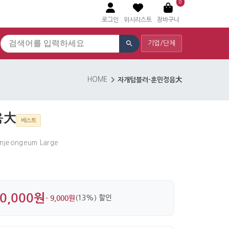
0
로그인
위시리스트
장바구니
기업/단체
자개텀블러-훈민정음大
HOME
음大
베스트
injeongeum Large
0,000원
- 9,000원
(13%) 할인