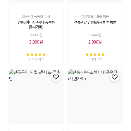
조선시대 풍속화 ‘주사
하회탈 모티프를 담은
연습장中-조선시대 풍속화
전통문양 연필6종세트-하회탈
[주사거배]
5,000원
4,000원
3,990원
2,990원
7 개의 리뷰
1 개의 리뷰