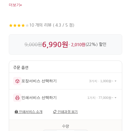
더해줍니다. 한지 질감의 표지와 전통 제본 방식이 살아 있어
더보기
▾
실용성과 손맛이 함께 느껴집니다.
10 개의 리뷰 ( 4.3 / 5 점)
6,990원
9,000원
- 2,010원
(22%) 할인
포장서비스 선택하기
3가지 · 1,000원~
인쇄서비스 선택하기
1가지 · 77,000원~
🖨️
인쇄서비스 소개
📋
인쇄과정 보기