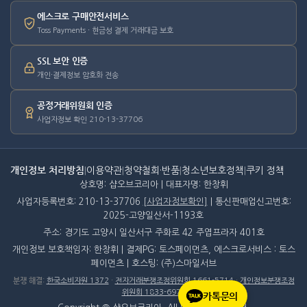
에스크로 구매안전서비스
Toss Payments · 현금성 결제 거래대금 보호
SSL 보안 인증
개인·결제정보 암호화 전송
공정거래위원회 인증
사업자정보 확인 210-13-37706
개인정보 처리방침
|
이용약관
|
청약철회·반품
|
청소년보호정책
|
쿠키 정책
상호명: 샵오브코리아 | 대표자명: 한창휘
사업자등록번호: 210-13-37706
[사업자정보확인]
| 통신판매업신고번호:
2025-고양일산서-1193호
주소: 경기도 고양시 일산서구 주화로 42 주엽프라자 401호
개인정보 보호책임자: 한창휘 | 결제PG: 토스페이먼츠, 에스크로서비스 : 토스
페이먼츠 | 호스팅: (주)스마일서브
분쟁 해결
:
한국소비자원 1372
·
전자거래분쟁조정위원회 1661-5714
·
개인정보분쟁조정
위원회 1833-6972
카톡문의