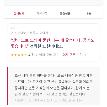
상세보기
리뷰 (10)
관련상품
배송
“
먼저 받아보신 분들의 이야기
“옛날 노트 느낌이 물씬 나는 게 좋습니다. 품질도
좋습니다.”
정확한 표현이네요.
4.3
후기 모두 보기 ›
★★★★☆
·
✓
실제 구매 후기
·
조선 시대 책의 형태를 현대적으로 재해석한 전통 제본
노트입니다. 표지에 담긴 선비 풍속화는 학문과 예의를
중시하던 전통 지식인의 모습을 담아내며, 한지 또는
한지 질감의 종이로 고서 같은 정취를 살렸습니다.
책등에 다섯 개의 구멍을 내고 무명실로 꿰매는
오침안정법으로 제본하여, 노출된 실이 전통 공예의