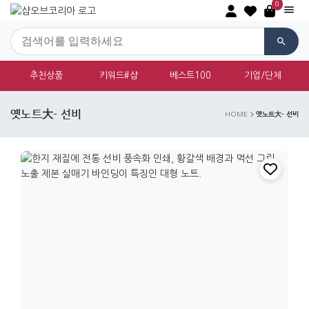
0
추천상품
키워드#샵
베스트100
기업/단체
옛노트大- 선비
옛노트大- 선비
HOME