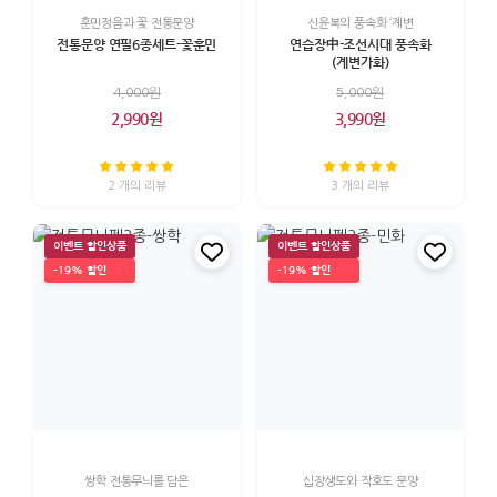
훈민정음과 꽃 전통문양
신윤복의 풍속화 ‘계변
전통문양 연필6종세트-꽃훈민
연습장中-조선시대 풍속화
(계변가화)
4,000원
5,000원
2,990원
3,990원
2 개의 리뷰
3 개의 리뷰
이벤트 할인상품
이벤트 할인상품
-19% 할인
-19% 할인
쌍학 전통무늬를 담은
십장생도와 작호도 문양