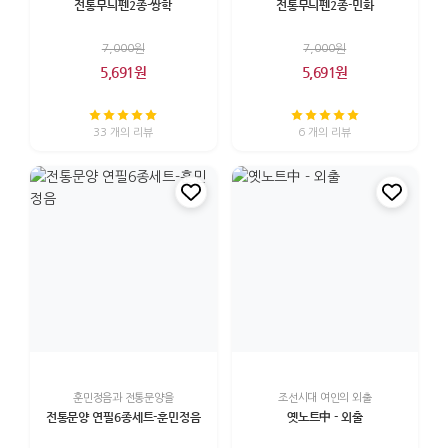
전통무늬펜2종-쌍학
전통무늬펜2종-민화
7,000원
7,000원
5,691원
5,691원
33 개의 리뷰
6 개의 리뷰
훈민정음과 전통문양을
조선시대 여인의 외출
전통문양 연필6종세트-훈민정음
옛노트中 - 외출