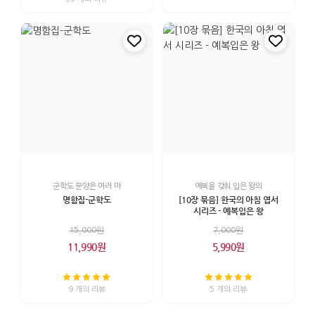
군학도 문양은 여러 마
예복을 갖춰 입은 왕의
명함집-군학도
[10장 묶음] 한국의 아침 엽서
시리즈 - 예복입은 왕
15,000원
7,000원
11,990원
5,990원
9 개의 리뷰
5 개의 리뷰