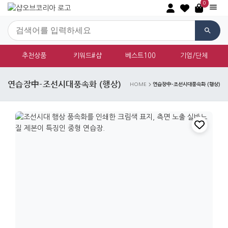
0
추천상품
키워드#샵
베스트100
기업/단체
연습장中-조선시대풍속화 (행상)
연습장中-조선시대풍속화 (행상)
HOME