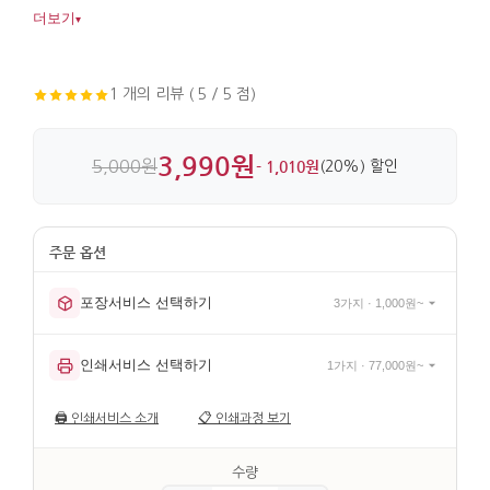
스케치까지 두루 어울리며, 실매듭 장식과 노출 제본이 디테일을
더보기
▾
살려줍니다. 종이와 실 제본으로 만들어 실사용에도 부담이
적습니다.
1 개의 리뷰 ( 5 / 5 점)
3,990원
5,000원
- 1,010원
(20%) 할인
포장서비스 선택하기
3가지 · 1,000원~
인쇄서비스 선택하기
1가지 · 77,000원~
🖨️
인쇄서비스 소개
📋
인쇄과정 보기