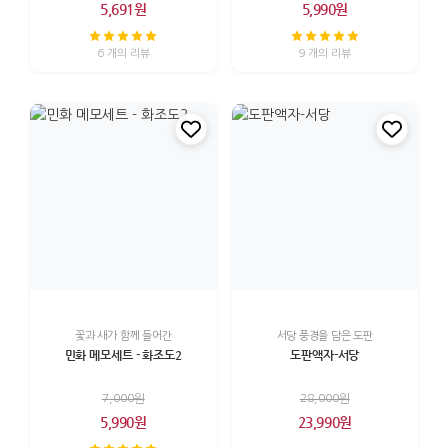
5,691원
5,990원
6 개의 리뷰
9 개의 리뷰
꽃과 새가 함께 들어간
서당 풍경을 담은 도판
민화 메모세트 - 화조도2
도판액자-서당
7,000원
28,000원
5,990원
23,990원