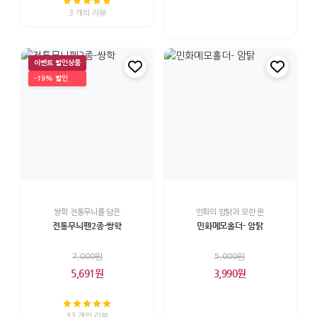
3 개의 리뷰
이벤트 할인상품
-19% 할인
쌍학 전통무늬를 담은
민화의 암탉과 모란 문
전통무늬펜2종-쌍학
민화메모홀더- 암탉
7,000원
5,000원
5,691원
3,990원
33 개의 리뷰