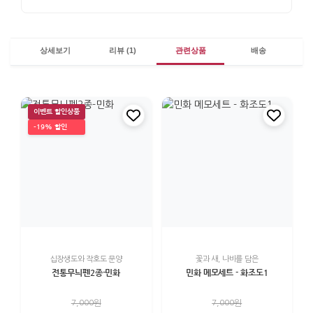
상세보기
리뷰 (1)
관련상품
배송
이벤트 할인상품
-19% 할인
십장생도와 작호도 문양
꽃과 새, 나비를 담은
전통무늬펜2종-민화
민화 메모세트 - 화조도1
7,000원
7,000원