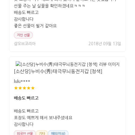
선물 주는 날 실물을 확인하겠네요ㅋㅋㅋ
배송도 빠르고
감사합니다
좋은 선물이 될거 같아요
지인 선물
샵오브코리아
2018년 09월 13일
[소산당]누비수(秀)태극무늬동전지갑 [청색]
lulu****
배송도 빠르고
배송도 빠르고
포장도 예쁘게 해서 보내주셨네요
감사합니다
외국인 선물
기타
해외(미상)