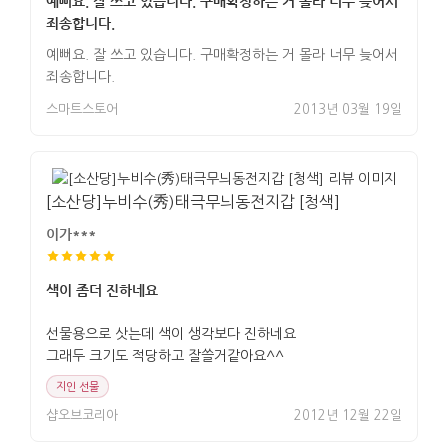
예뻐요. 잘 쓰고 있습니다. 구매확정하는 거 몰라 너무 늦어서
죄송합니다.
예뻐요. 잘 쓰고 있습니다. 구매확정하는 거 몰라 너무 늦어서
죄송합니다.
스마트스토어
2013년 03월 19일
[소산당]누비수(秀)태극무늬동전지갑 [청색]
이가***
색이 좀더 진하네요
선물용으로 삿는데 색이 생각보다 진하네요
그래두 크기도 적당하고 잘쓸거같아요^^
지인 선물
샵오브코리아
2012년 12월 22일