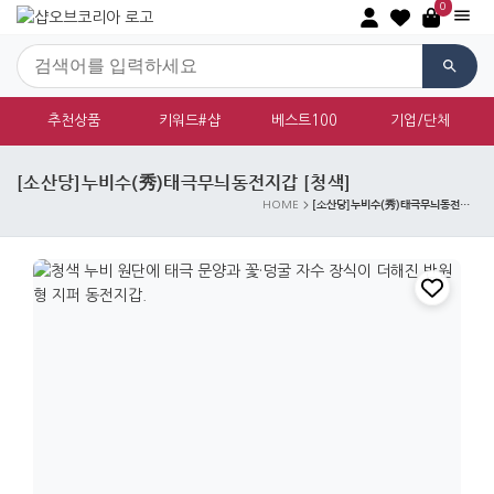
0
추천상품
키워드#샵
베스트100
기업/단체
[소산당]누비수(秀)태극무늬동전지갑 [청색]
[소산당]누비수(秀)태극무늬동전지갑 [청색]
HOME