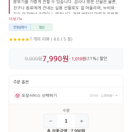
분위기를 가볍게 전할 수 있습니다. 감사나 방문 선물은 물론,
친구나 동료에게 건네는 실용 선물로도 잘 어울리며, 누비와
자수 마감에서 손맛이 느껴집니다. 청색 바탕이 더해져 차분한
더보기
▾
인상을 줍니다.
한영설명서
엄선
7 개의 리뷰 ( 4.6 / 5 점)
7,990원
9,000원
- 1,010원
(11%) 할인
포장서비스 선택하기
3가지 · 1,000원~
총 상품금액 : 7,990원