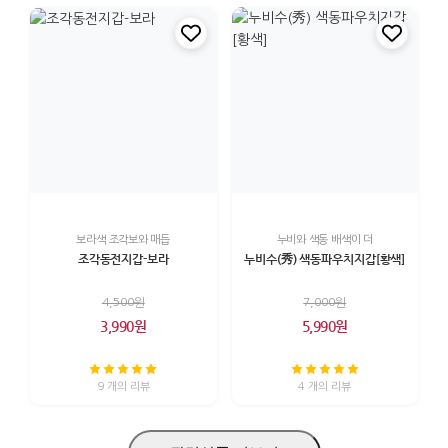
보라색 조각보와 매듭
누비와 색동 배색이 더
조각동전지갑-보라
누비수(秀) 색동파우치지갑[황색]
4,500원
7,000원
3,990원
5,990원
9 개의 리뷰
4 개의 리뷰