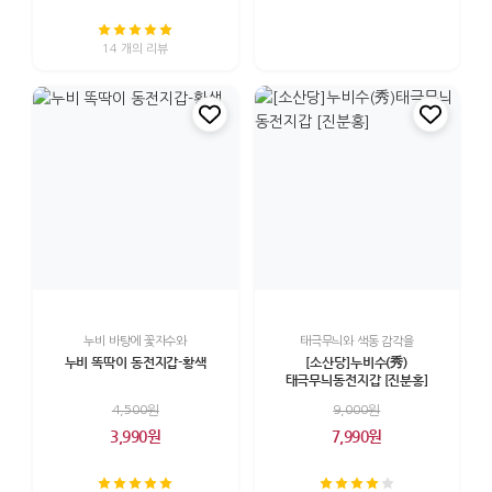
14 개의 리뷰
누비 바탕에 꽃자수와
태극무늬와 색동 감각을
누비 똑딱이 동전지갑-황색
[소산당]누비수(秀)
태극무늬동전지갑 [진분홍]
4,500원
9,000원
3,990원
7,990원