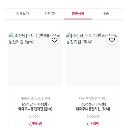
상세보기
리뷰 (7)
관련상품
배송
태극무늬와 색동 감각이
태극 문양과 붉은 바탕
[소산당]누비수(秀)
[소산당]누비수(秀)
태극무늬동전지갑 [금색]
태극무늬동전지갑 [적색]
9,000원
9,000원
7,990원
7,990원