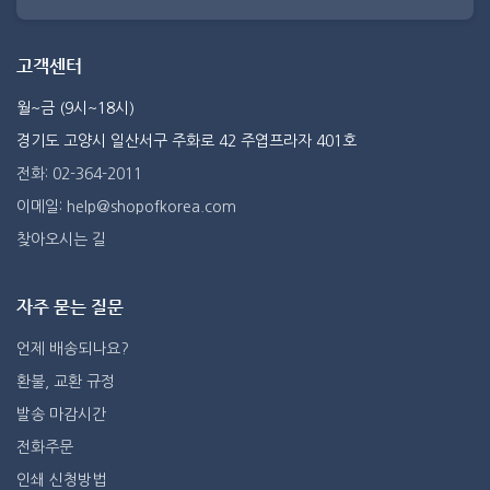
고객센터
월~금 (9시~18시)
경기도 고양시 일산서구 주화로 42 주엽프라자 401호
전화: 02-364-2011
이메일: help@shopofkorea.com
찾아오시는 길
자주 묻는 질문
언제 배송되나요?
환불, 교환 규정
발송 마감시간
전화주문
인쇄 신청방법