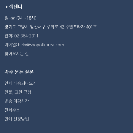
고객센터
월~금 (9시~18시)
경기도 고양시 일산서구 주화로 42 주엽프라자 401호
전화: 02-364-2011
이메일: help@shopofkorea.com
찾아오시는 길
자주 묻는 질문
언제 배송되나요?
환불, 교환 규정
발송 마감시간
전화주문
인쇄 신청방법