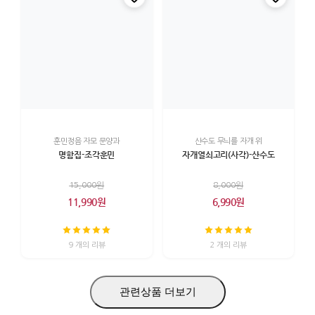
훈민정음 자모 문양과
산수도 무늬를 자개 위
명함집-조각훈민
자개열쇠고리(사각)-산수도
15,000원
8,000원
11,990원
6,990원
9 개의 리뷰
2 개의 리뷰
관련상품 더보기