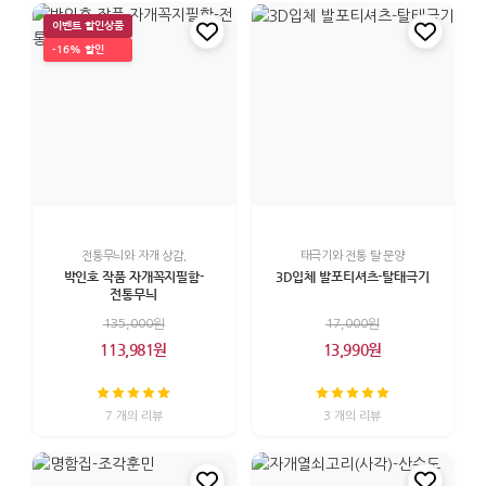
이벤트 할인상품
-16% 할인
전통무늬와 자개 상감,
태극기와 전통 탈 문양
박인호 작품 자개꼭지필함-
3D입체 발포티셔츠-탈태극기
전통무늬
135,000원
17,000원
113,981원
13,990원
7 개의 리뷰
3 개의 리뷰