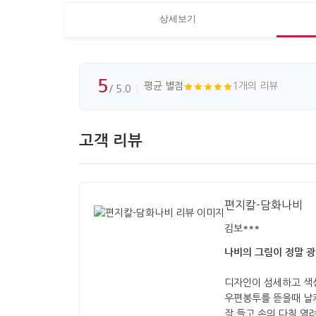
상세보기
5
평균 별점
1개의 리뷰
/ 5.0
고객 리뷰
편지칼-담화나비
김보***
나비의 그림이 정말 광
디자인이 섬세하고 색
우편봉투를 뜯을때 날
잘 들고 손의 다칠 염