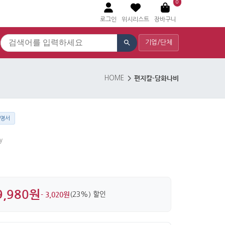
0
로그인
위시리스트
장바구니
기업/단체
편지칼-담화나비
HOME
설명서
y
9,980원
- 3,020원
(23%) 할인