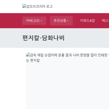
카테고리
추천상품
키워드#샵
베스
편지칼-담화나비