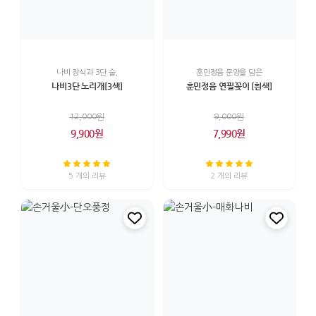
나비 장식과 3단 술,
훈민정음 문양을 담은
나비3단 노리개[3색]
훈민정음 연필꽂이 [흰색]
12,000원
9,000원
9,900원
7,990원
5 개의 리뷰
2 개의 리뷰