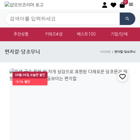
0
추천상품
키워드#샵
베스트100
기업/단체
편지칼-당초무늬
편지칼-당초무늬
HOME
08월 09일 오늘만 할인
-31% 할인