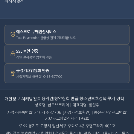
회사사명서
에스크로 구매안전서비스
Toss Payments · 현금성 결제 거래대금 보호
SSL 보안 인증
개인·결제정보 암호화 전송
공정거래위원회 인증
사업자정보 확인 210-13-37706
개인정보 처리방침
|
이용약관
|
청약철회·반품
|
청소년보호정책
|
쿠키 정책
상호명: 샵오브코리아 | 대표자명: 한창휘
사업자등록번호: 210-13-37706
[사업자정보확인]
| 통신판매업신고번호:
2025-고양일산서-1193호
주소: 경기도 고양시 일산서구 주화로 42 주엽프라자 401호
개인정보 보호책임자: 한창휘 | 결제PG: 토스페이먼츠, 에스크로서비스 : 토스