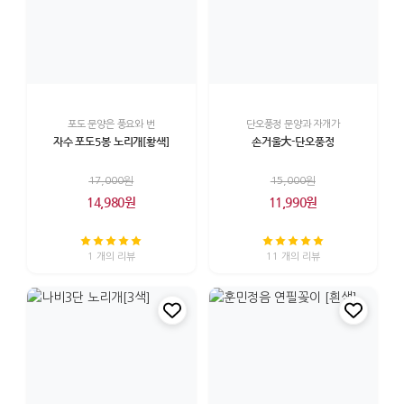
포도 문양은 풍요와 번
단오풍정 문양과 자개가
자수 포도5봉 노리개[황색]
손거울大-단오풍정
17,000원
15,000원
14,980원
11,990원
1 개의 리뷰
11 개의 리뷰