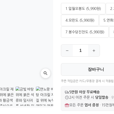
1.일월오봉도 (5,990원)
2
4.모란도 (5,990원)
5.연화도
7.봉수당진찬도 (5,990원)
장바구니
쿠폰·적립금은 카드/무통장 결제 시 적용됩
5만원 이상 무료배송
당일발송
2시 이전 주문 시
· 
엽서 증정
모든 주문
·
15만원