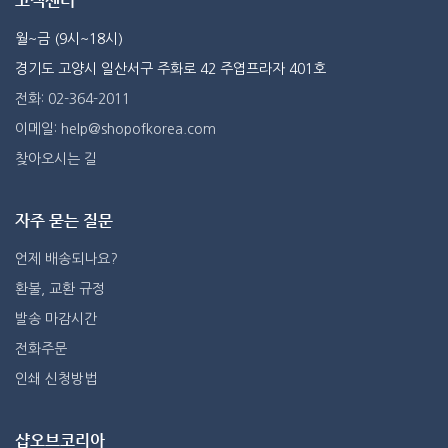
고객센터
월~금 (9시~18시)
경기도 고양시 일산서구 주화로 42 주엽프라자 401호
전화: 02-364-2011
이메일: help@shopofkorea.com
찾아오시는 길
자주 묻는 질문
언제 배송되나요?
환불, 교환 규정
발송 마감시간
전화주문
인쇄 신청방법
샵오브코리아