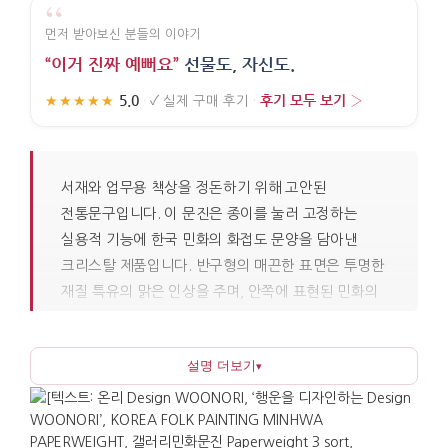
“
먼저 받아보신 분들의 이야기
“이거 진짜 예뻐요”
선물도, 자신도.
5.0
후기 모두 보기 ›
★★★★★
·
✓
실제 구매 후기
·
서재와 업무용 책상을 정돈하기 위해 고안된
전통문구입니다. 이 문진은 종이를 눌러 고정하는
실용적 기능에 한국 민화의 화접도 문양을 담아낸
크리스탈 제품입니다. 반구형의 매끈한 표면은 투명한
재질 특유의 맑은 인상을 주며, 안쪽에 표현된 민화의
파스텔 톤 색감과 조화를 이룹니다. 약 320g의
안정적인 무게감으로 메모지, 편지지, 서류를 확실하게
설명 더보기
▾
고정하며, 빛을 받으면 그림이 은은하게 살아나
장식품으로도 손색이 없습니다.
화접도는 꽃과 나비를 함께 그린 민화의 대표 소재로,