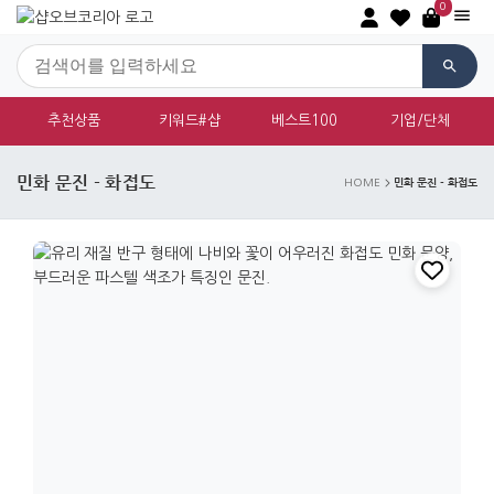
0
추천상품
키워드#샵
베스트100
기업/단체
민화 문진 - 화접도
민화 문진 - 화접도
HOME