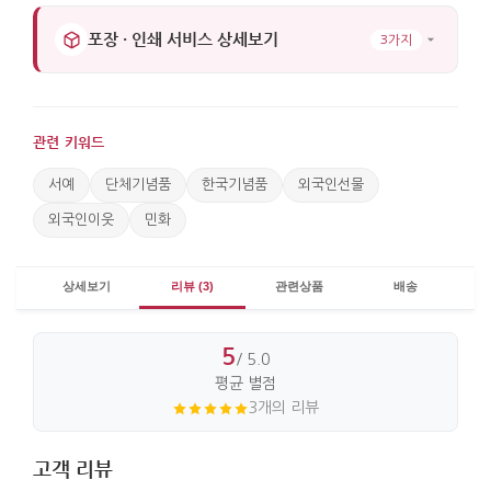
전할 때도 시각적으로 먼저 이해를 돕기 때문에 복잡한
포장 · 인쇄 서비스 상세보기
3가지
설명 없이 한국 문화의 정서를 효과적으로 전달할 수
있습니다.
지름 : 7.5cm. 높이 : 4.5cm.
관련 키워드
서예
단체기념품
한국기념품
외국인선물
외국인이웃
민화
상세보기
리뷰 (3)
관련상품
배송
5
/ 5.0
평균 별점
3개의 리뷰
고객 리뷰