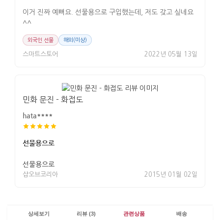
이거 진짜 예뻐요. 선물용으로 구입했는데, 저도 갖고 싶네요
^^
외국인 선물
해외(미상)
스마트스토어
2022년 05월 13일
민화 문진 - 화접도
hata****
선물용으로
선물용으로
샵오브코리아
2015년 01월 02일
상세보기
리뷰 (3)
관련상품
배송