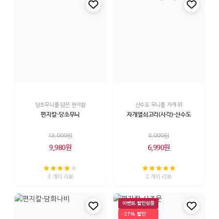
당초무늬를 담은 편지칼
산수도 무늬를 자개 위
편지칼-당초무늬
자개열쇠고리(사각)-산수도
13,000원
8,000원
9,980원
6,990원
3 개의 리뷰
2 개의 리뷰
이벤트 할인상품
-27% 할인