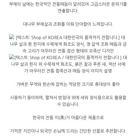
부채의
날에는
한국적인
전통매듭이
달려있어
고급스러운
분위기를
연출합니다
.
대나무
부채살과
조화를
이뤄
단아함이
느껴집니다
.
가벼운
무게와
한손에
잡히는
적당한
크기로
휴대성이
좋아
사용하기
용이하며
,
펼쳐서
받침대
위에
세워
장식용으로도
활용할
수
있습니다
.
한국의
전통
미
(
美
)
가
아름다운
제품으로
가까운
지인이나
외국인
손님께
드리는
간단한
선물로
추천합니다
.