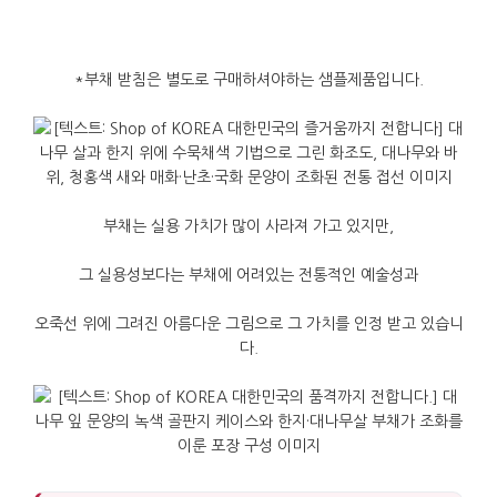
*
부채
받침은
별도로
구매하셔야하는
샘플제품입니다
.
부채는
실용
가치가
많이
사라져
가고
있지만
,
그
실용성보다는
부채에
어려있는
전통적인
예술성과
오죽선
위에
그려진
아름다운
그림으로
그
가치를
인정
받고
있습니
다
.