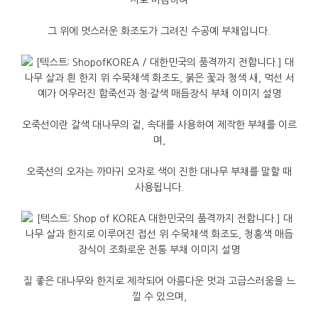
지로
마감하여
그
위에
멋스러운
화조도가
그려진
수공예
부채입니다
.
오죽선이란
갈색
대나무의
겉
,
속대를
사용하여
제작한
부채를
이르
며
,
오죽선의
오자는
까마귀
오자로
색이
진한
대나무
부채를
말할
때
사용됩니다
.
질
좋은
대나무와
한지로
제작되어
아름다운
멋과
고급스러움을
느
낄
수
있으며
,