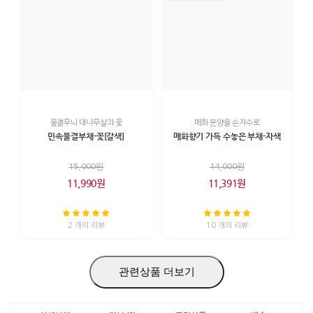
물결무늬 대나무살과 꽃
매화 문양을 손자수로
민속물결부채-꽃[갈색]
매화향기 가득 수놓은 부채-자색
15,000원
14,000원
11,990원
11,391원
2 개의 리뷰
10 개의 리뷰
관련상품 더보기