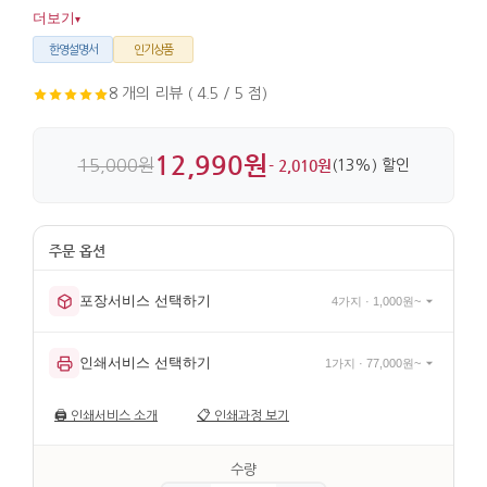
대나무와 한지로 만들어 가볍고, 친필 채색의 디테일이 살아
더보기
▾
있습니다.
한영설명서
인기상품
8 개의 리뷰 ( 4.5 / 5 점)
12,990원
15,000원
- 2,010원
(13%) 할인
포장서비스 선택하기
4가지 · 1,000원~
인쇄서비스 선택하기
1가지 · 77,000원~
🖨️
인쇄서비스 소개
📋
인쇄과정 보기