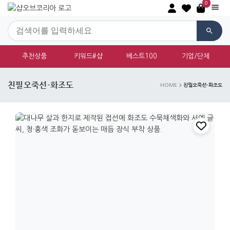
0
추천상품
키워드#샵
베스트100
기업/단체
친필오죽선-화조도
친필오죽선-화조도
HOME