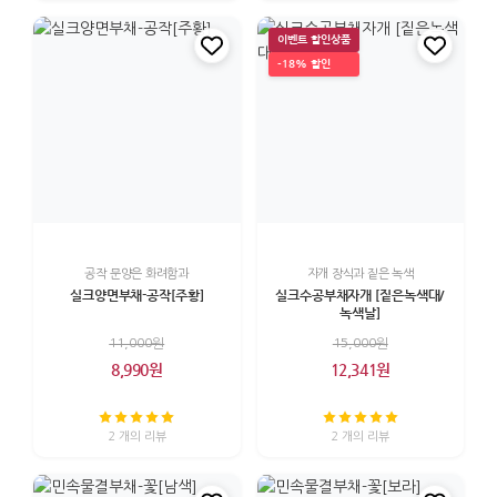
이벤트 할인상품
-18% 할인
공작 문양은 화려함과
자개 장식과 짙은 녹색
실크양면부채-공작[주황]
실크수공부채자개 [짙은녹색대/
녹색날]
11,000원
15,000원
8,990원
12,341원
2 개의 리뷰
2 개의 리뷰