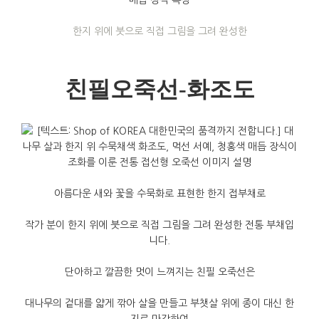
한지 위에 붓으로 직접 그림을 그려 완성한
친필오죽선-화조도
아름다운
새와
꽃을
수묵화로
표현한
한지
접부채로
작가
분이
한지
위에
붓으로
직접
그림을
그려
완성한
전통
부채입
니다
.
단아하고
깔끔한
멋이
느껴지는
친필
오죽선은
대나무의
겉대를
얇게
깎아
살을
만들고
부챗살
위에
종이
대신
한