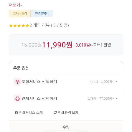
외국인 지인에게 문화의 포인트를 더해주기 좋습니다. 실크
더보기
▾
마감과 옻칠 처리로 표면이 깔끔하고 손에 쥐었을 때 가벼운
무게감이 느껴집니다.
스테디셀러
한영설명서
2 개의 리뷰 ( 5 / 5 점)
11,990원
15,000원
- 3,010원
(20%) 할인
포장서비스 선택하기
4가지 · 1,000원~
인쇄서비스 선택하기
1가지 · 77,000원~
🖨️
인쇄서비스 소개
📋
인쇄과정 보기