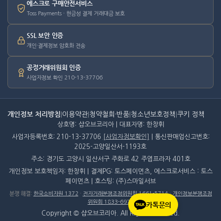
에스크로 구매안전서비스
Toss Payments · 현금성 결제 거래대금 보호
SSL 보안 인증
개인·결제정보 암호화 전송
공정거래위원회 인증
사업자정보 확인 210-13-37706
개인정보 처리방침
|
이용약관
|
청약철회·반품
|
청소년보호정책
|
쿠키 정책
상호명: 샵오브코리아 | 대표자명: 한창휘
사업자등록번호: 210-13-37706
[사업자정보확인]
| 통신판매업신고번호:
2025-고양일산서-1193호
주소: 경기도 고양시 일산서구 주화로 42 주엽프라자 401호
개인정보 보호책임자: 한창휘 | 결제PG: 토스페이먼츠, 에스크로서비스 : 토스
페이먼츠 | 호스팅: (주)스마일서브
분쟁 해결
:
한국소비자원 1372
·
전자거래분쟁조정위원회 1661-5714
·
개인정보분쟁조정
위원회 1833-6972
카톡문의
Copyright © 샵오브코리아. All Rights Reserved.