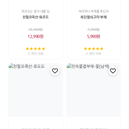
화조도는 꽃과 새를 담
태극무늬 부채를 흑단과
친필오죽선-화조도
흑단열쇠고리-부채
15,000원
7,000원
12,990원
5,990원
8 개의 리뷰
4 개의 리뷰