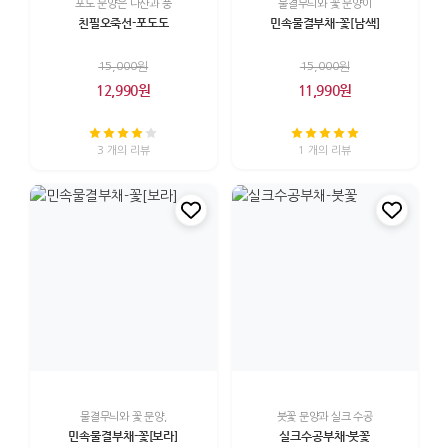
포도 문양은 다산과 풍
물결무늬와 꽃 문양이
친필오죽선-포도도
민속물결부채-꽃[남색]
15,000원
15,000원
12,990원
11,990원
3 개의 리뷰
1 개의 리뷰
물결무늬와 꽃 문양,
붓꽃 문양과 실크 수공
민속물결부채-꽃[보라]
실크수공부채-붓꽃