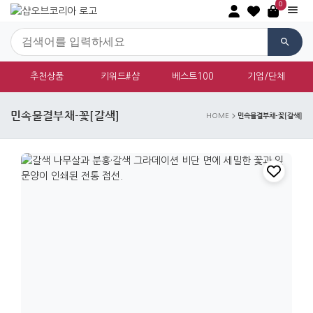
0
추천상품
키워드#샵
베스트100
기업/단체
민속물결부채-꽃[갈색]
민속물결부채-꽃[갈색]
HOME