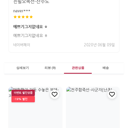
친필오죽선-산수도
naver***
예쁘기그지없네요 ㅎ
예쁘기그지없네요 ㅎ
네이버페이
2020년 06월 09일
상세보기
리뷰 (9)
관련상품
배송
이벤트 할인상품
-19% 할인