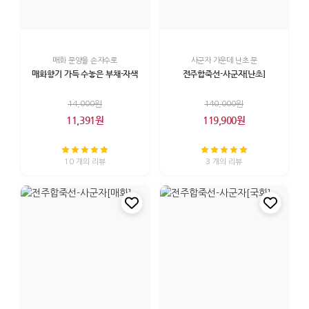
매화 문양을 손자수로
사군자 가운데 난초 문
매화향기 가득 수놓은 부채-자색
전주합죽선-사군자[난초]
14,000원
140,000원
11,391원
119,900원
10 개의 리뷰
3 개의 리뷰