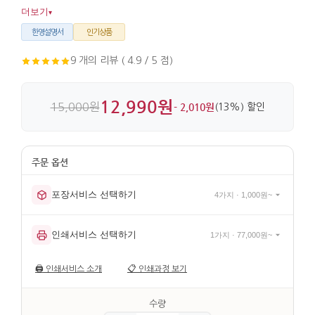
호스트에게도 부담 없이 건네기 좋습니다. 대나무와 한지를
더보기
▾
사용해 만들고 전통매듭과 구슬 장식까지 더해 디테일이 살아
있습니다.
한영설명서
인기상품
9 개의 리뷰 ( 4.9 / 5 점)
12,990원
15,000원
- 2,010원
(13%) 할인
포장서비스 선택하기
4가지 · 1,000원~
인쇄서비스 선택하기
1가지 · 77,000원~
🖨️
인쇄서비스 소개
📋
인쇄과정 보기