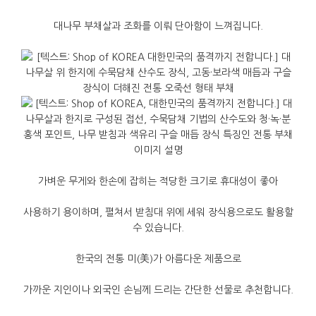
대나무
부채살과
조화를
이뤄
단아함이
느껴집니다
.
가벼운
무게와
한손에
잡히는
적당한
크기로
휴대성이
좋아
사용하기
용이하며
,
펼쳐서
받침대
위에
세워
장식용으로도
활용할
수
있습니다
.
한국의
전통
미
(
美
)
가
아름다운
제품으로
가까운
지인이나
외국인
손님께
드리는
간단한
선물로
추천합니다
.