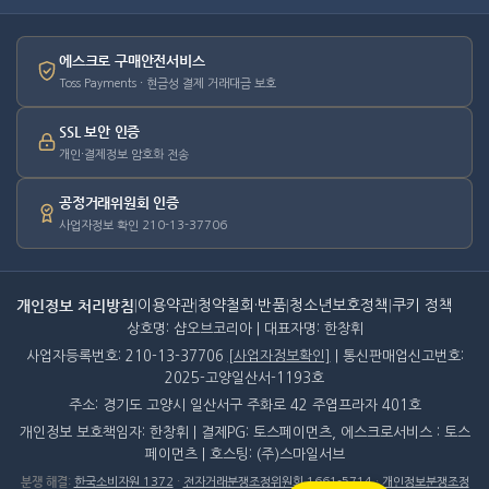
에스크로 구매안전서비스
Toss Payments · 현금성 결제 거래대금 보호
SSL 보안 인증
개인·결제정보 암호화 전송
공정거래위원회 인증
사업자정보 확인 210-13-37706
개인정보 처리방침
|
이용약관
|
청약철회·반품
|
청소년보호정책
|
쿠키 정책
상호명: 샵오브코리아 | 대표자명: 한창휘
사업자등록번호: 210-13-37706
[사업자정보확인]
| 통신판매업신고번호:
2025-고양일산서-1193호
주소: 경기도 고양시 일산서구 주화로 42 주엽프라자 401호
개인정보 보호책임자: 한창휘 | 결제PG: 토스페이먼츠, 에스크로서비스 : 토스
페이먼츠 | 호스팅: (주)스마일서브
분쟁 해결
:
한국소비자원 1372
·
전자거래분쟁조정위원회 1661-5714
·
개인정보분쟁조정