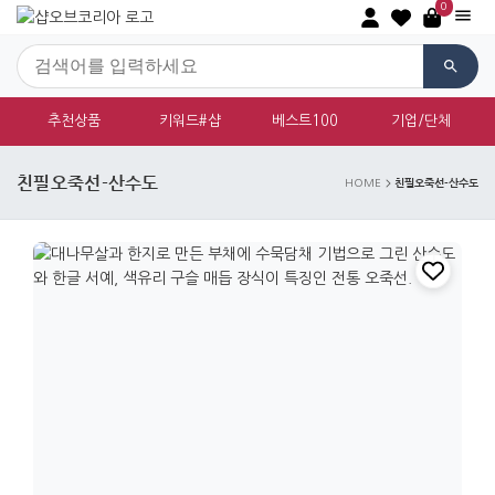
0
추천상품
키워드#샵
베스트100
기업/단체
친필오죽선-산수도
친필오죽선-산수도
HOME