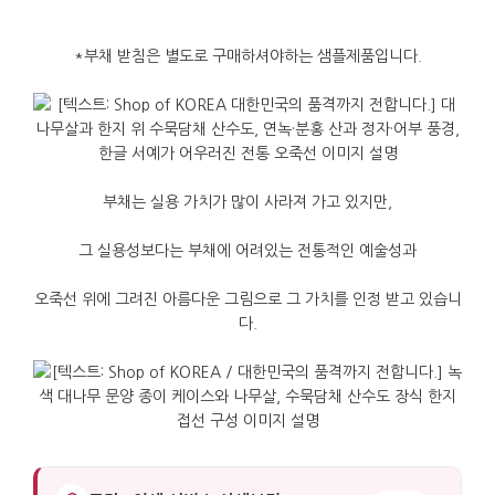
*
부채
받침은
별도로
구매하셔야하는
샘플제품입니다
.
부채는
실용
가치가
많이
사라져
가고
있지만
,
그
실용성보다는
부채에
어려있는
전통적인
예술성과
오죽선
위에
그려진
아름다운
그림으로
그
가치를
인정
받고
있습니
다
.