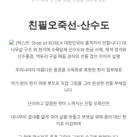
한지 위에 붓으로 직접 그림을 그려 완성한
친필오죽선-산수도
우리나라의
아름다운
풍경을
수묵화로
표현한
한지
접부채로
작가
분이
한지
위에
붓으로
직접
그림을
그려
완성한
전통
부채입
니다
.
단아하고
깔끔한
멋이
느껴지는
친필
오죽선은
대나무의
겉대를
얇게
깎아
살을
만들고
부챗살
위에
종이
대신
한
지로
마감하여