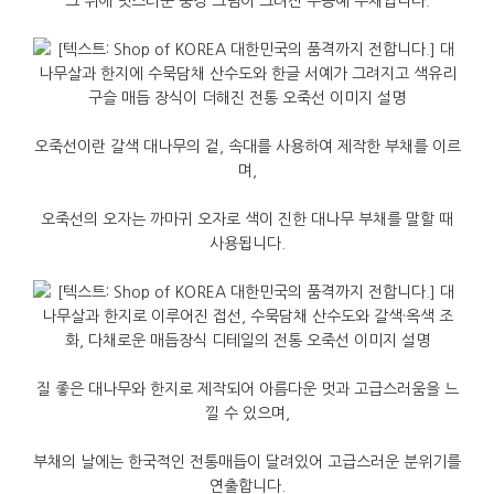
그
위에
멋스러운
풍경
그림이
그려진
수공예
부채입니다
.
오죽선이란
갈색
대나무의
겉
,
속대를
사용하여
제작한
부채를
이르
며
,
오죽선의
오자는
까마귀
오자로
색이
진한
대나무
부채를
말할
때
사용됩니다
.
질
좋은
대나무와
한지로
제작되어
아름다운
멋과
고급스러움을
느
낄
수
있으며
,
부채의
날에는
한국적인
전통매듭이
달려있어
고급스러운
분위기를
연출합니다
.