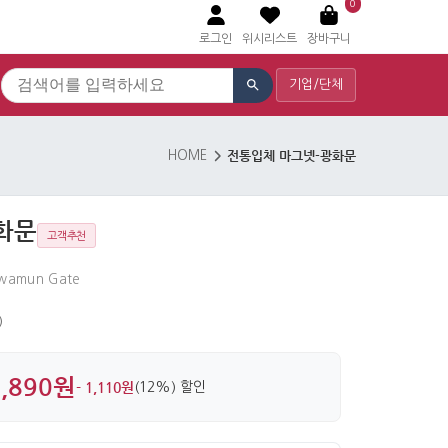
0
로그인
위시리스트
장바구니
기업/단체
전통입체 마그넷-광화문
HOME
화문
고객추천
hwamun Gate
)
7,890원
- 1,110원
(12%) 할인