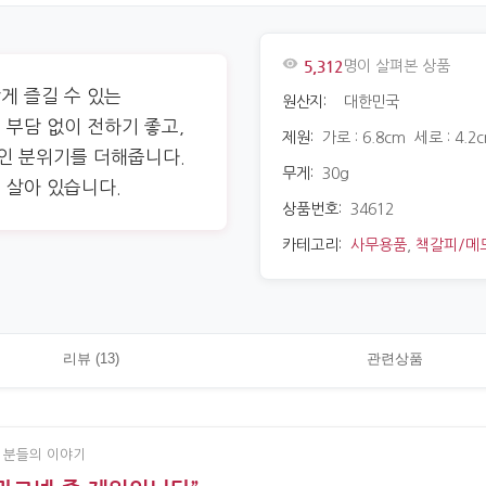
5,312
명이 살펴본 상품
게 즐길 수 있는
원산지:
대한민국
 부담 없이 전하기 좋고,
제원:
가로 : 6.8cm 세로 : 4.2
인 분위기를 더해줍니다.
무게:
30g
 살아 있습니다.
상품번호:
34612
카테고리:
사무용품
,
책갈피/메
리뷰 (13)
관련상품
 분들의 이야기