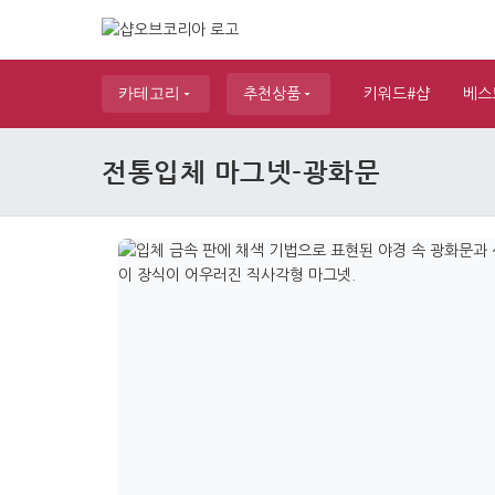
카테고리
추천상품
키워드#샵
베스
전통입체 마그넷-광화문