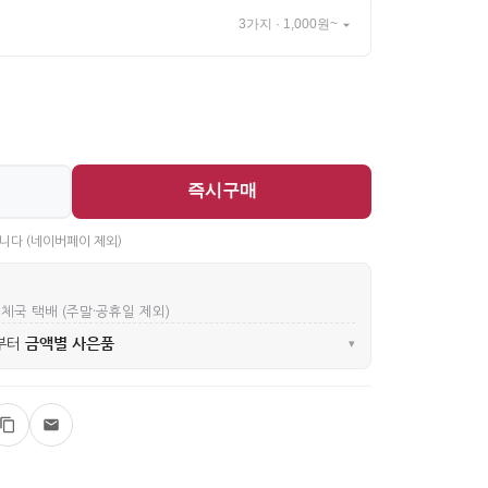
3가지 · 1,000원~
즉시구매
니다 (네이버페이 제외)
우체국 택배 (주말·공휴일 제외)
금액별 사은품
부터
▾