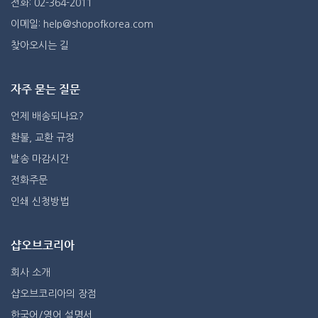
전화: 02-364-2011
이메일: help@shopofkorea.com
찾아오시는 길
자주 묻는 질문
언제 배송되나요?
환불, 교환 규정
발송 마감시간
전화주문
인쇄 신청방법
샵오브코리아
회사 소개
샵오브코리아의 장점
한국어/영어 설명서