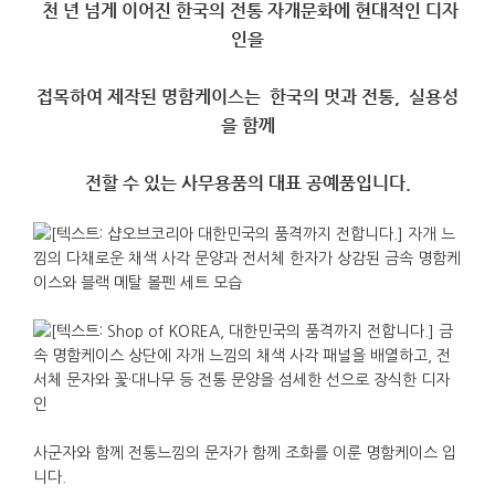
천
년
넘게
이어진
한국의
전통
자개문화에
현대적인
디자
인을
접목하여
제작된
명함케이스는
한국의
멋과
전통
,
실용성
을
함께
전할
수
있는
사무용품의
대표
공예품입니다
.
사군자와 함께 전통느낌의 문자가 함께 조화를 이룬 명함케이스 입
니다.