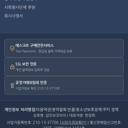
사회봉사단체 후원
회사사명서
에스크로 구매안전서비스
Toss Payments · 현금성 결제 거래대금 보호
SSL 보안 인증
개인·결제정보 암호화 전송
공정거래위원회 인증
사업자정보 확인 210-13-37706
개인정보 처리방침
|
이용약관
|
청약철회·반품
|
청소년보호정책
|
쿠키 정책
상호명: 샵오브코리아 | 대표자명: 한창휘
사업자등록번호: 210-13-37706
[사업자정보확인]
| 통신판매업신고번호: