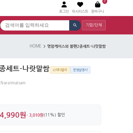
0
로그인
위시리스트
장바구니
기업/단체
명함케이스와 볼펜2종세트-나랏말쌈
HOME
종세트-나랏말쌈
스테디셀러
한영설명서
t Naratmalsam
4,990원
- 3,010원
(11%) 할인