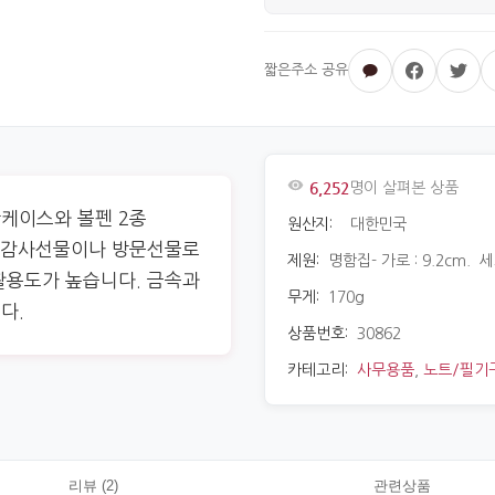
6,252
명이 살펴본 상품
케이스와 볼펜 2종
원산지:
대한민국
는 감사선물이나 방문선물로
제원:
명함집- 가로 : 9.2cm. 세로
활용도가 높습니다. 금속과
무게:
170g
다.
상품번호:
30862
카테고리:
사무용품
,
노트/필기
리뷰 (2)
관련상품