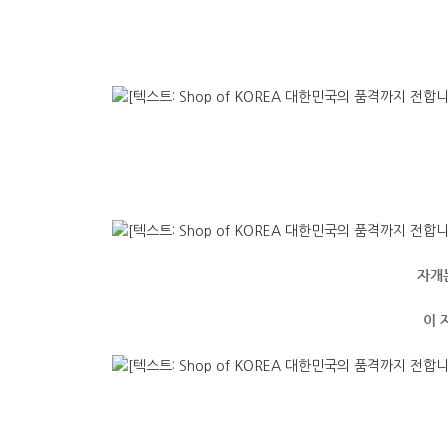
자개는
이 