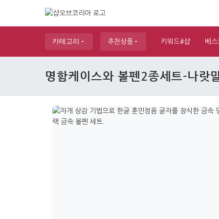
카테고리
추천상품
키워드#샵
베스
명함케이스와 볼펜2종세트-나랏