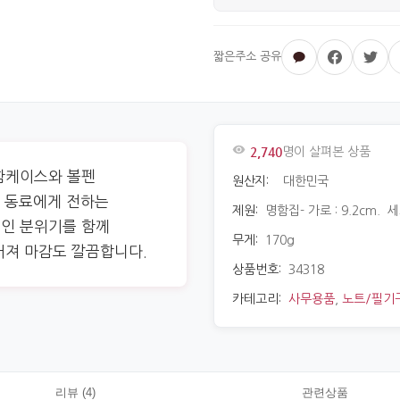
2,740
명이 살펴본 상품
함케이스와 볼펜
원산지:
대한민국
나 동료에게 전하는
제원:
명함집- 가로 : 9.2cm. 세로
적인 분위기를 함께
무게:
170g
러져 마감도 깔끔합니다.
상품번호:
34318
카테고리:
사무용품
,
노트/필기
리뷰 (4)
관련상품