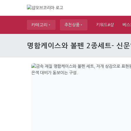
카테고리
추천상품
키워드#샵
베스
명함케이스와 볼펜 2종세트- 신