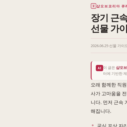
샵오브코리아 큐
장기 근속
선물 가
2026.06.25
·
선물 가이
이 글은
샵오브
AI
터에 기반한 제
오래 함께한 직원
사가 고마움을 전
니다. 먼저 근속 
해집니다.
공식 포상 자