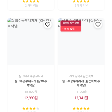
12 개의 리뷰
2 개의 리뷰
이벤트 할인상품
-18% 할인
실크 위에 수공 무늬와
자개 장식과 짙은 녹색
실크수공부채자개 [갈색대/
실크수공부채자개 [짙은녹색대/
적색날]
녹색날]
15,000원
15,000원
12,990원
12,341원