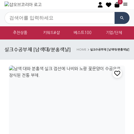
0
추천상품
키워드#샵
베스트100
기업/단체
실크수공부채 [남색대/분홍색날]
실크수공부채 [남색대/분홍색날]
HOME