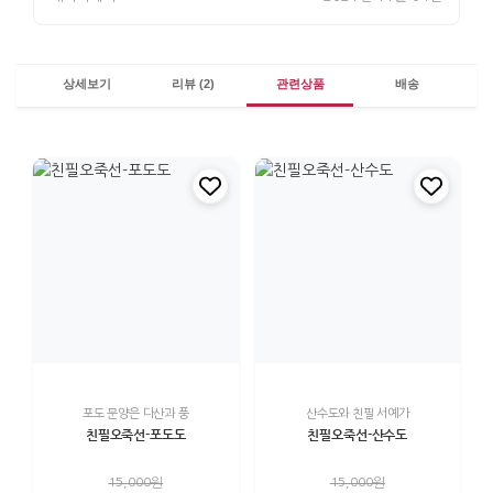
상세보기
리뷰 (2)
관련상품
배송
포도 문양은 다산과 풍
산수도와 친필 서예가
친필오죽선-포도도
친필오죽선-산수도
15,000원
15,000원