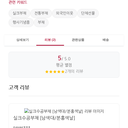
관련 키워드
실크부채
전통부채
외국인이웃
단체선물
행사기념품
부채
상세보기
리뷰 (2)
관련상품
배송
5
/ 5.0
평균 별점
2개의 리뷰
고객 리뷰
실크수공부채 [남색대/분홍색날]
naver***