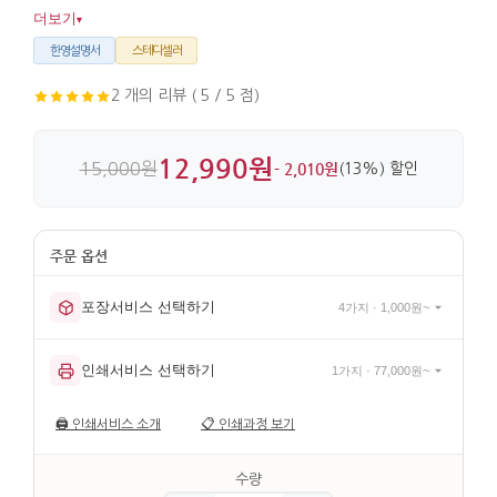
없이 전하기 좋고, 외국인에게도 한국 공예 감각을 함께 전할 수
더보기
▾
있습니다. 대나무 살과 실크를 사용해 가볍고, 일부 살의 타공
장식까지 디테일이 살아 있습니다.
한영설명서
스테디셀러
2 개의 리뷰 ( 5 / 5 점)
12,990원
15,000원
- 2,010원
(13%) 할인
포장서비스 선택하기
4가지 · 1,000원~
인쇄서비스 선택하기
1가지 · 77,000원~
🖨️
인쇄서비스 소개
📋
인쇄과정 보기